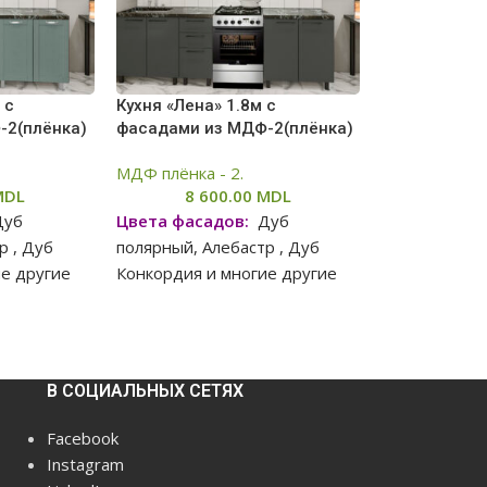
 с
Кухня «Лена» 1.8м с
-2(плёнка)
фасадами из МДФ-2(плёнка)
МДФ плёнка - 2.
MDL
8 600.00
MDL
уб
Цвета фасадов:
Дуб
р , Дуб
полярный, Алебастр , Дуб
ие другие
Конкордия и многие другие
ильной
В связи с нестабильной
на сайте
ситуацией, цены на сайте
В СОЦИАЛЬНЫХ СЕТЯХ
 в
могут отличаться в
ньшую
большую или меньшую
Facebook
ных цен,
степень от реальных цен,
Instagram
ять цену у
просим вас уточнять цену у