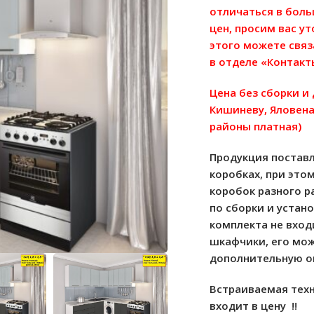
отличаться в бол
цен, просим вас у
этого можете связ
в отделе «Контакт
Цена без сборки и
Кишиневу, Яловена
районы платная)
Продукция поставл
коробках, при это
коробок разного р
по сборки и устан
комплекта не вход
шкафчики, его мо
дополнительную о
Встраиваемая техн
входит в цену !!