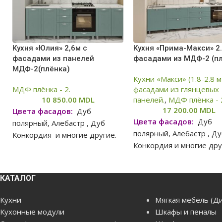
Кухня «Юлия» 2,6м с
Кухня «Прима-Макси» 2
фасадами из панелей
фасадами из МДФ-2 (п
МДФ-2(плёнка)
Кухни «Макси» (1.8-2.8 м
МДФ плёнка - 2.
фасадами из глянцевых
10 850.00
MDL
панелей.
,
МДФ плёнка - 
17 200.00
MDL
Цвета фасадов:
Дуб
Цвета фасадов:
Дуб
полярный, Алебастр , Дуб
полярный, Алебастр , Д
Конкордия и многие другие.
Конкордия и многие дру
В связи с нестабильной
В связи с нестабильно
КАТАЛОГ
ситуацией, цены на сайте
ситуацией, цены на са
могут отличаться в
Кухни
Мягкая мебель (Д
могут отличаться в
большую или меньшую
Кухонные модули
Шкафы и пеналы
большую или меньшу
степень от реальных цен,