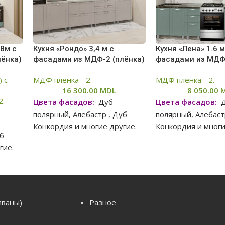
.8м с
Кухня «Рондо» 3,4 м с
Кухня «Лена» 1.6 м
лёнка)
фасадами из МДФ-2 (плёнка)
фасадами из МДФ
) с
МДФ плёнка - 2.
МДФ плёнка - 2.
16 300.00
MDL
8 050.00
2.
Цвета фасадов:
Дуб
Цвета фасадов:
Д
полярный, Алебастр , Дуб
полярный, Алебаст
Конкордия и многие другие.
Конкордия и мног
уб
гие.
В связи с нестабильной
В связи с нестаб
ситуацией, цены на сайте
ситуацией, цены 
й
могут отличаться в
могут отличаться
йте
большую или меньшую
большую или ме
иваны)
Разное
степень от реальных цен,
степень от реаль
ю
просим вас уточнять цену у
просим вас уточн