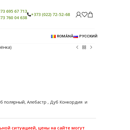
73 695 67 713
+373 (022) 72-52-68
73 760 04 638
ROMÂNĂ
РУССКИЙ
лёнка)
 полярный, Алебастр , Дуб Конкордия и
льной ситуацией, цены на сайте могут