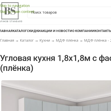
Skip to navigation
Skip to main content
ЛАВНАЯ
КАТАЛОГ
СКИДКИ
АКЦИИ И НОВОСТИ
О КОМПАНИИ
КОНТАКТ
Главная
→
Каталог
→
Кухни
→
МДФ плёнка
→
МДФ плёнка - 
Угловая кухня 1,8х1,8м с 
(плёнка)