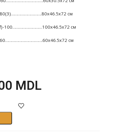
60…………………………….60х30.5х72 см
0(3)……………………….80х46.5х72 см
)-100………………………100х46.5х72 см
60…………………………….60х46.5х72 см
.00
MDL