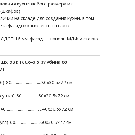
вления
кухни любого размера из
(шкафов)
личии на складе для создания кухни, в том
та фасадов какие есть на сайте.
 ЛДСП 16 мм; фасад — панель МДФ и стекло
ШxГxВ): 180х46,5 (глубина со
м)
б)-80………………………80х30.5х72 см
сушка)-60……………60х30.5х72 см
40……………………………40х30.5х72 см
угл)-60…………………..60х30.5х72 см