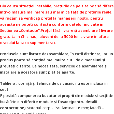
Din cauza situației instabile, prețurile de pe site pot să difere
într-o măsură mai mare sau mai mică față de prețurile reale,
vă rugăm să verificați prețul la managerii noștri, pentru
aceasta ne puteți contacta conform datelor indicate în
Secțiunea „Contacte”.
Prețul fără livrare și asamblare ( livrare
gratuita in Chisinau, Ialoveni de la 5000 lei. Livrare in afara
orasului la taxa supimentara).
Produsele sunt livrate dezasamblate, în cutii distincte, iar un
produs poate să conțină mai multe cutii de dimensiuni și
greutăți diferite. La necesitate, servicile de asamblarea și
instalare a acestora sunt plătite aparte.
Tabliera ,
cornişă
și tehnica de uz casnic nu este inclusa in
set !
E posibilă
compunerea bucatariei proprii
din module și secții de
bucătărie
din diferite module și fasade(pentru detalii
contactaține)
Material: corp – PAL laminat 16 mm; fațadă –
panou MDF și sticlă Krizet