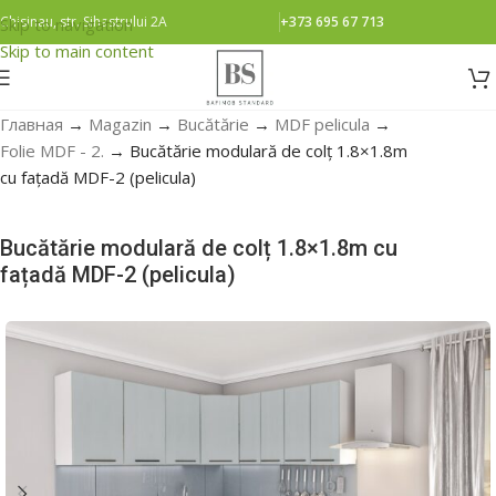
Chisinau, str. Sihastrului 2A
+373 695 67 713
Skip to navigation
Skip to main content
Главная
→
Magazin
→
Bucătărie
→
MDF pelicula
→
Folie MDF - 2.
→
Bucătărie modulară de colț 1.8×1.8m
cu fațadă MDF-2 (pelicula)
Bucătărie modulară de colț 1.8×1.8m cu
fațadă MDF-2 (pelicula)