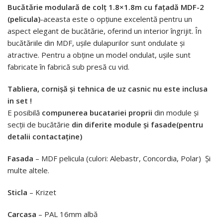
Bucătărie modulară de colț 1.8×1.8m cu fațadă MDF-2
(pelicula)
-aceasta este o opțiune excelentă pentru un
aspect elegant de bucătărie, oferind un interior îngrijit. În
bucătăriile din MDF, ușile dulapurilor sunt ondulate și
atractive. Pentru a obține un model ondulat, ușile sunt
fabricate în fabrică sub presă cu vid.
Tabliera,
cornişă
și tehnica de uz casnic nu este inclusa
in set !
E posibilă
compunerea bucatariei proprii
din module și
secții de bucătărie
din diferite module și fasade(pentru
detalii contactaține)
Fasada
– MDF pelicula (culori: Alebastr, Concordia, Polar) Și
multe altele.
Sticla
– Krizet
Carcasa
– PAL 16mm albă