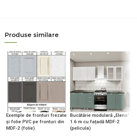
Produse similare
Exemple de fronturi frezate
Bucătărie modulară „Elena”
B
și folie PVC pe fronturi din
1.6 m cu fațadă MDF-2
2
MDF-2 (folie).
(pelicula)
(