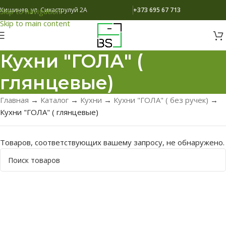
Кишинев, ул. Сихаструлуй 2A
+373 695 67 713
Skip to navigation
Skip to main content
Кухни "ГОЛА" (
глянцевые)
Главная
→
Каталог
→
Кухни
→
Кухни "ГОЛА" ( без ручек)
→
Кухни "ГОЛА" ( глянцевые)
Товаров, соответствующих вашему запросу, не обнаружено.