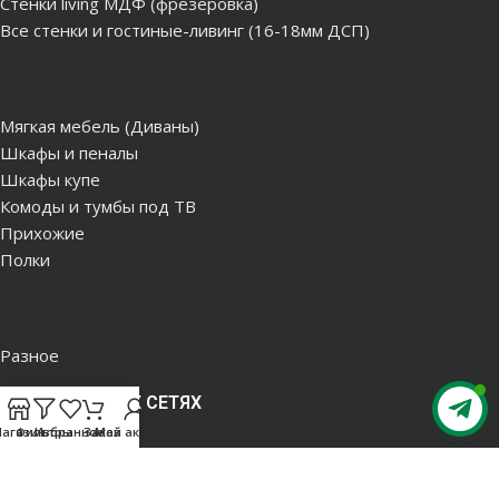
Стенки living МДФ (фрезеровка)
Все стенки и гостиные-ливинг (16-18мм ДСП)
Мягкая мебель (Диваны)
Шкафы и пеналы
Шкафы купе
Комоды и тумбы под ТВ
Прихожие
Полки
Разное
В СОЦИАЛЬНЫХ СЕТЯХ
агазин
Фильтры
Избранное
Заказ
Мой аккаунт
Facebook
Instagram