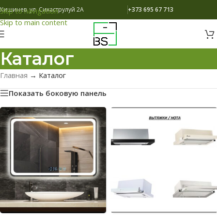
Кишинев, ул. Сихаструлуй 2A
+373 695 67 713
Skip to navigation
Skip to main content
Каталог
Главная
→
Каталог
Показать боковую панель