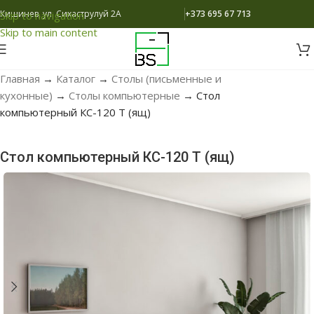
Кишинев, ул. Сихаструлуй 2A
+373 695 67 713
Skip to navigation
Skip to main content
Главная
→
Каталог
→
Столы (письменные и
кухонные)
→
Столы компьютерные
→
Стол
компьютерный КС-120 Т (ящ)
Стол компьютерный КС-120 Т (ящ)