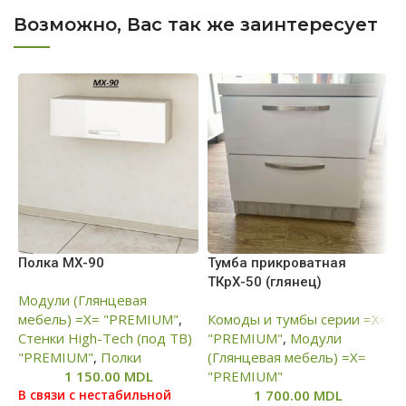
Возможно, Вас так же заинтересует
Полка МХ-90
Тумба прикроватная
Ш
ТКрХ-50 (глянец)
К
Модули (Глянцевая
мебель) =Х= "PREMIUM"
,
Комоды и тумбы серии =Х=
К
Стенки High-Tech (под ТВ)
"PREMIUM"
,
Модули
"
"PREMIUM"
,
Полки
(Глянцевая мебель) =Х=
М
1 150.00
MDL
"PREMIUM"
м
1 700.00
MDL
В связи с нестабильной