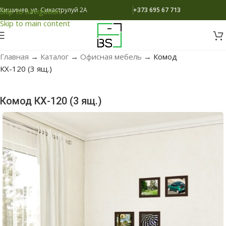
Кишинев, ул. Сихаструлуй 2A
+373 695 67 713
Skip to navigation
Skip to main content
Главная
→
Каталог
→
Офисная мебель
→
Комод
КХ-120 (3 ящ.)
Комод КХ-120 (3 ящ.)