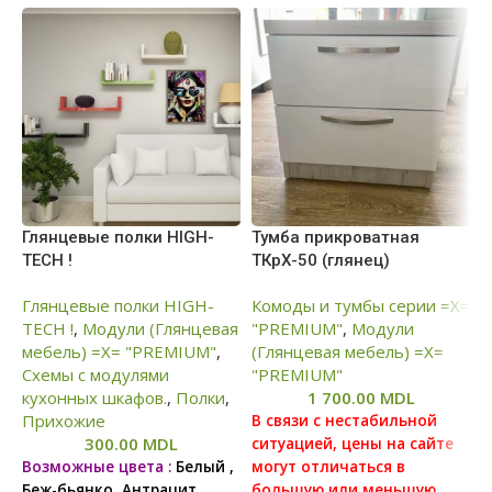
Глянцевые полки HIGH-
Тумба прикроватная
Ш
TECH !
ТКрХ-50 (глянец)
К
Глянцевые полки HIGH-
Комоды и тумбы серии =Х=
К
TECH !
,
Модули (Глянцевая
"PREMIUM"
,
Модули
"
мебель) =Х= "PREMIUM"
,
(Глянцевая мебель) =Х=
М
Схемы c модулями
"PREMIUM"
м
кухонных шкафов.
,
Полки
,
1 700.00
MDL
Прихожие
В связи с нестабильной
В
300.00
MDL
ситуацией, цены на сайте
с
Возможные цвета :
Белый ,
могут отличаться в
м
Беж-бьянко, Антрацит,
большую или меньшую
б