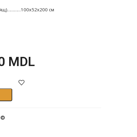
 ящ)…………100х52х200 см
00
MDL