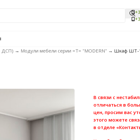
+3
+3
Ы
м ДСП)
→
Модули мебели серии =Т= "MODERN"
→
Шкаф ШT-1
В связи с нестаби
отличаться в бол
цен, просим вас у
этого можете связ
в отделе «Контакт