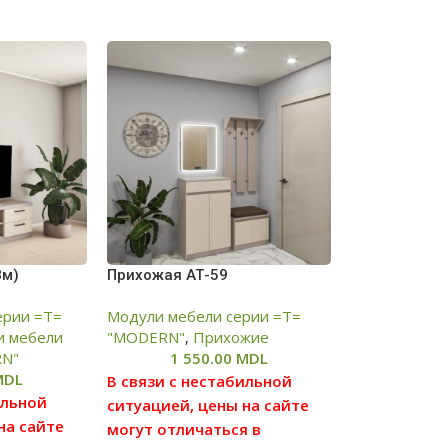
8м)
Прихожая АТ-59
ерии =T=
Модули мебели серии =Т=
и мебели
"MODERN"
,
Прихожие
RN"
1 550.00
MDL
MDL
В связи с нестабильной
ильной
ситуацией, цены на сайте
на сайте
могут отличаться в