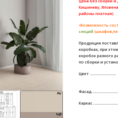
Цена без сборки и
Кишиневу, Яловена
районы платная)
•Возможность сос
секций
(шкафов,пе
Продукция поставл
коробках, при это
коробок разного р
по сборки и устан
Цвет …………………….
Фасад …………………
Каркас …………………