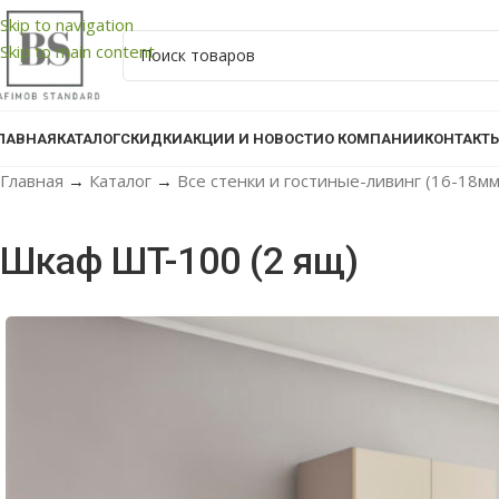
Skip to navigation
Skip to main content
ЛАВНАЯ
КАТАЛОГ
СКИДКИ
АКЦИИ И НОВОСТИ
О КОМПАНИИ
КОНТАКТ
Главная
→
Каталог
→
Все стенки и гостиные-ливинг (16-18м
Шкаф ШT-100 (2 ящ)