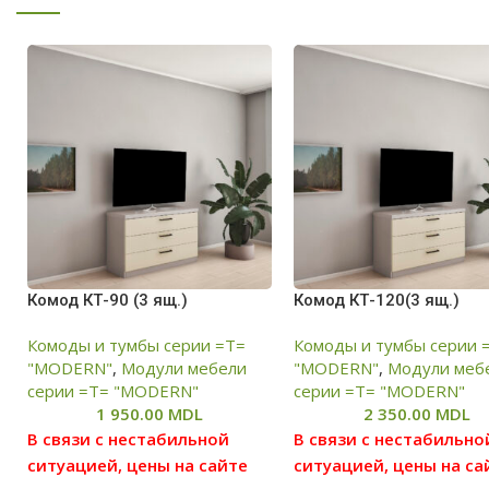
Комод КТ-90 (3 ящ.)
Комод КТ-120(3 ящ.)
Комоды и тумбы серии =T=
Комоды и тумбы серии 
"MODERN"
,
Модули мебели
"MODERN"
,
Модули меб
серии =Т= "MODERN"
серии =Т= "MODERN"
1 950.00
MDL
2 350.00
MDL
В связи с нестабильной
В связи с нестабильно
ситуацией, цены на сайте
ситуацией, цены на са