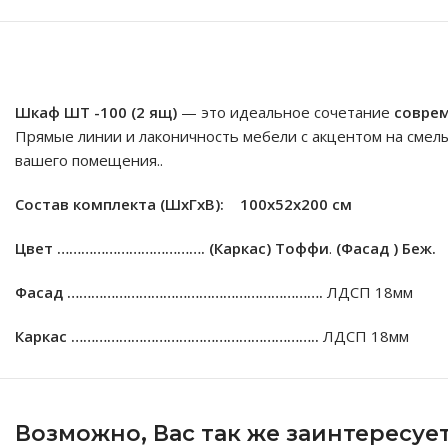
Шкаф ШT -100
(2 ящ)
— это идеальное сочетание
совре
Прямые линии и лаконичность мебели с акцентом на смел
вашего помещения..
Состав комплекта (ШxГxВ): 100х52х200 см
Цвет ……………………………….
(Каркас) Тоффи
.
(Фасад ) Беж.
Фасад ……………………………………………………….
ЛДСП 18мм
Каркас ……………………………………………………..
ЛДСП 18мм
Возможно, Вас так же заинтересуе