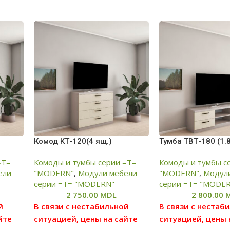
Комод КТ-120(4 ящ.)
Тумба ТВТ-180 (1.
=T=
Комоды и тумбы серии =T=
Комоды и тумбы с
ели
"MODERN"
,
Модули мебели
"MODERN"
,
Модул
серии =Т= "MODERN"
серии =Т= "MODE
2 750.00
MDL
2 800.00
й
В связи с нестабильной
В связи с нестаб
йте
ситуацией, цены на сайте
ситуацией, цены 