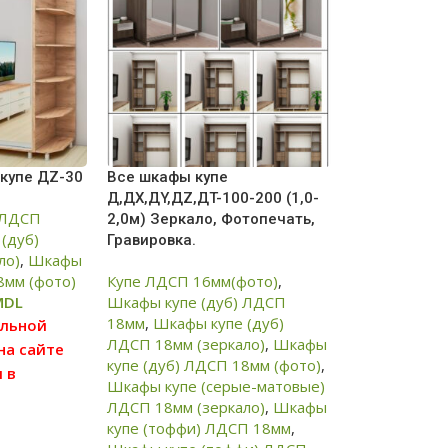
 купе ДZ-30
Все шкафы купе
Д,ДХ,ДY,ДZ,ДT-100-200 (1,0-
 ЛДСП
2,0м) Зеркало, Фотопечать,
(дуб)
Гравировка.
ло)
,
Шкафы
8мм (фото)
Купе ЛДСП 16мм(фото)
,
MDL
Шкафы купе (дуб) ЛДСП
18мм
,
Шкафы купе (дуб)
ильной
ЛДСП 18мм (зеркало)
,
Шкафы
на сайте
купе (дуб) ЛДСП 18мм (фото)
,
 в
Шкафы купе (серые-матовые)
ньшую
ЛДСП 18мм (зеркало)
,
Шкафы
ных цен,
купе (тоффи) ЛДСП 18мм
,
ять цену у