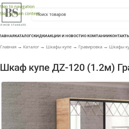
Skip to navigation
Skip to main content
ЛАВНАЯ
КАТАЛОГ
СКИДКИ
АКЦИИ И НОВОСТИ
О КОМПАНИИ
КОНТАКТ
Главная
→
Каталог
→
Шкафы купе
→
Гравировка
→
Шкафы ку
Шкаф купе ДZ-120 (1.2м) Г