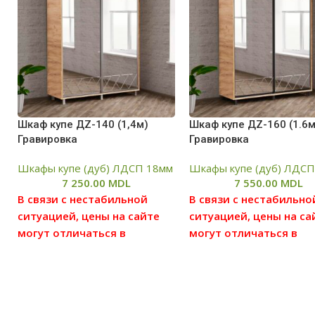
Шкаф купе ДZ-140 (1,4м)
Шкаф купе ДZ-160 (1.6м
Гравировка
Гравировка
Шкафы купе (дуб) ЛДСП 18мм
Шкафы купе (дуб) ЛДСП
7 250.00
MDL
7 550.00
MDL
В связи с нестабильной
В связи с нестабильно
ситуацией, цены на сайте
ситуацией, цены на са
могут отличаться в
могут отличаться в
большую или меньшую
большую или меньшу
степень от реальных цен,
степень от реальных ц
просим вас уточнять цену у
просим вас уточнять ц
наших менеджеров, для
наших менеджеров, д