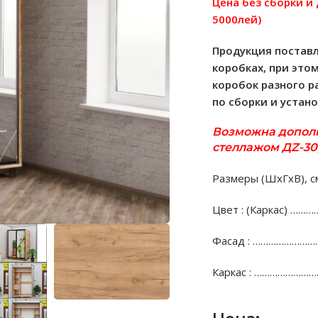
Цена без сборки и
5000лей)
Продукция поставл
коробках, при это
коробок разного р
по сборки и устан
Возможна допол
стеллажом ДZ-30,
Размеры (ШхГхВ), с
Цвет : (Каркас) ………
Фасад : …………………….
Каркас : ……………………