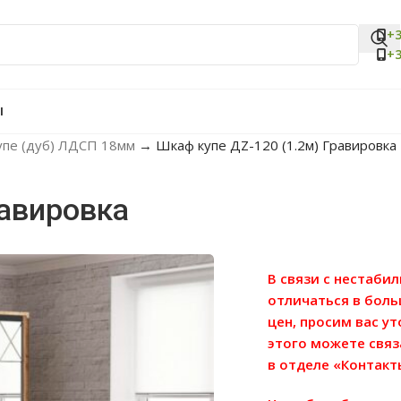
+3
+3
Ы
пе (дуб) ЛДСП 18мм
→
Шкаф купе ДZ-120 (1.2м) Гравировка
равировка
В связи с нестаби
отличаться в бол
цен, просим вас у
этого можете связ
в отделе «Контакт