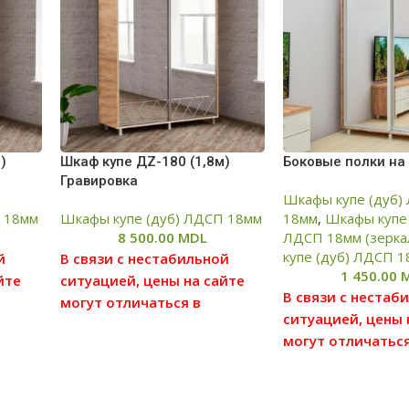
)
Шкаф купе ДZ-180 (1,8м)
Боковые полки на
Гравировка
Шкафы купе (дуб)
 18мм
Шкафы купе (дуб) ЛДСП 18мм
18мм
,
Шкафы купе 
8 500.00
MDL
ЛДСП 18мм (зерка
купе (дуб) ЛДСП 1
й
В связи с нестабильной
1 450.00
йте
ситуацией, цены на сайте
В связи с нестаб
могут отличаться в
ситуацией, цены 
ю
большую или меньшую
могут отличаться
ен,
степень от реальных цен,
большую или ме
ену у
просим вас уточнять цену у
степень от реаль
ля
наших менеджеров, для
просим вас уточн