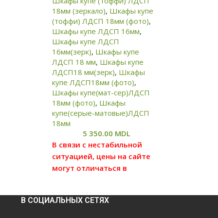
Шкафы купе (тоффи) ЛДСП
в, для
18мм (зеркало)
,
Шкафы купе
(тоффи) ЛДСП 18мм (фото)
,
заться с
Шкафы купе ЛДСП 16мм
,
которые
Шкафы купе ЛДСП
16мм(зерк)
,
Шкафы купе
ЛДСП 18 мм
,
Шкафы купе
ЛДСП18 мм(зерк)
,
Шкафы
и
купе ЛДСП18мм (фото)
,
тная
Шкафы купе(мат-сер)ЛДСП
иневу,
18мм (фото)
,
Шкафы
купе(серые-матовые)ЛДСП
лей.
18мм
, в
5 350.00
MDL
В связи с нестабильной
ситуацией, цены на сайте
вляется в
могут отличаться в
, в
большую или меньшую
ах, при
степень от реальных цен,
т
В СОЦИАЛЬНЫХ СЕТЯХ
просим вас уточнять цену у
лько
наших менеджеров, для
размера и