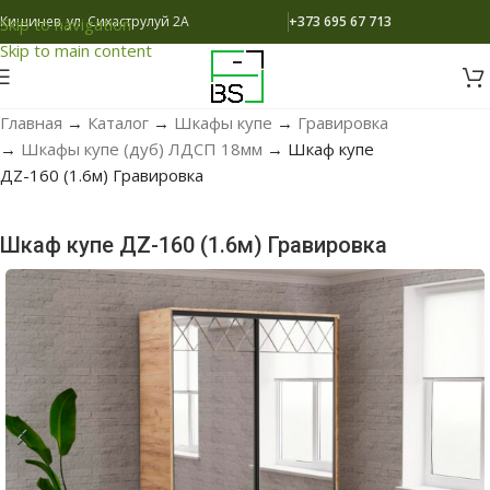
Кишинев, ул. Сихаструлуй 2A
+373 695 67 713
Skip to navigation
Skip to main content
Главная
→
Каталог
→
Шкафы купе
→
Гравировка
→
Шкафы купе (дуб) ЛДСП 18мм
→
Шкаф купе
ДZ-160 (1.6м) Гравировка
Шкаф купе ДZ-160 (1.6м) Гравировка