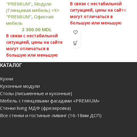
"PREMIUM"
,
Модули
В связи с нестабильной
(Глянцевая мебель) =Х=
ситуацией, цены на сайте
В
"PREMIUM"
,
Офисная
могут отличаться в
с
мебель
большую или меньшую
м
2 300.00
MDL
степень от реальных цен,
б
В связи с нестабильной
просим вас уточнять цену у
с
ситуацией, цены на сайте
наших менеджеров, для
п
могут отличаться в
этого можете связаться с
н
большую или меньшую
нами по данным которые
э
степень от реальных цен,
указаны в отделе
н
КАТАЛОГ
просим вас уточнять цену у
"Контакты"
у
наших менеджеров, для
"
Кухни
Цена без сборки и
этого можете связаться с
Кухонные модули
доставки(бесплатная
Ц
нами по данным которые
Столы (письменные и кухонные)
доставка по Кишиневу,
д
указаны в отделе
Яловенам от 5000лей.
д
"Контакты"
Мебель с глянцевыми фасадами «PREMIUM»
Доставка за город, в
Я
Стенки living МДФ (фрезеровка)
Цена без сборки и
районы платная)
Д
Все стенки и гостиные-ливинг (16-18мм ДСП)
доставки(бесплатная
р
Продукция поставляется в
доставка по Кишиневу,
разобранном виде, в
П
Яловенам от 5000лей.