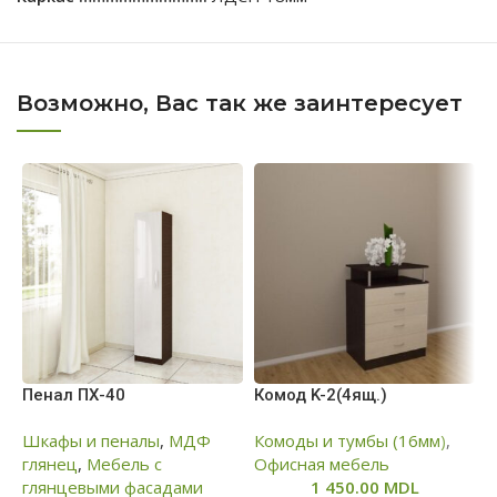
Возможно, Вас так же заинтересует
Пенал ПХ-40
Комод K-2(4ящ.)
С
К
Шкафы и пеналы
,
МДФ
Комоды и тумбы (16мм)
,
глянец
,
Мебель с
Офисная мебель
С
глянцевыми фасадами
1 450.00
MDL
О