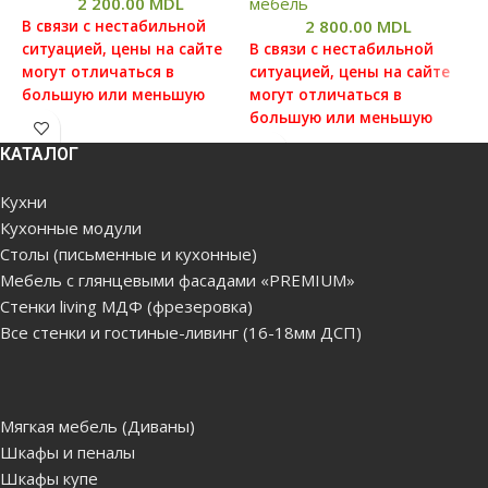
2 200.00
MDL
мебель
2 800.00
MDL
В связи с нестабильной
В
ситуацией, цены на сайте
В связи с нестабильной
с
могут отличаться в
ситуацией, цены на сайте
м
большую или меньшую
могут отличаться в
б
степень от реальных цен,
большую или меньшую
с
просим вас уточнять цену у
степень от реальных цен,
п
КАТАЛОГ
наших менеджеров, для
просим вас уточнять цену у
н
этого можете связаться с
наших менеджеров, для
э
Кухни
нами по данным которые
этого можете связаться с
н
Кухонные модули
указаны в отделе
нами по данным которые
у
Столы (письменные и кухонные)
"Контакты"
указаны в отделе
"
"Контакты"
Мебель с глянцевыми фасадами «PREMIUM»
Цена без сборки и
Ц
Стенки living МДФ (фрезеровка)
доставки(бесплатная
Цена без сборки и
д
Все стенки и гостиные-ливинг (16-18мм ДСП)
доставка по Кишиневу,
доставки(бесплатная
д
Яловенам от 5000лей.
доставка по Кишиневу,
Я
Доставка за город, в
Яловенам от 5000лей.
Д
районы платная)
Доставка за город, в
р
Мягкая мебель (Диваны)
районы платная)
Шкафы и пеналы
Данный товар
П
Шкафы купе
комплектуется
Продукция поставляется в
р