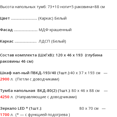
Высота напольных тумб: 73+10 ноги+5 раковина=88 см
Цвет …………………….
(Каркас) Белый
Фасад …………………..
МДФ крашенный
Каркас …………………
ЛДСП (Белый)
Состав комплекта (ШxГxВ): 120 х 46 х 193 (глубина
раковины 46 см)
Шкаф нап-ный ПВКД-193/40 (1шт.)
:40 х 37 х 193 см —
2900
л. (Петли с доводчиками)
Тумба напольная ВКД-80(2) (1шт.)
: 80 х 46 х 88 см —
4250
л. (Направляющие с доводчиками)
Зеркало LED * (1шт.)
: 80 х 70 см —
1700
л. (* — с функцией подогрева )