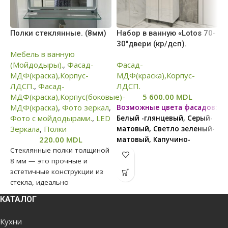
Полки стеклянные. (8мм)
Набор в ванную «Lotos 70-
Н
30″двери (кр/дсп).
2
Мебель в ванную
(Мойдодыры).
,
Фасад-
Фасад-
Ф
МДФ(краска),Корпус-
МДФ(краска),Корпус-
М
ЛДСП.
,
Фасад-
ЛДСП.
Л
МДФ(краска),Корпус(боковые)-
5 600.00
MDL
МДФ(краска)
,
Фото зеркал
,
Возможные цвета фасадов:
В
Фото с мойдодырами.
,
LED
Белый -глянцевый, Серый-
Б
Зеркала
,
Полки
матовый, Светло зеленый-
м
220.00
MDL
матовый, Капучино-
м
Стеклянные полки толщиной
матовый, Светло серый-
м
8 мм — это прочные и
матовый
-
эстетичные конструкции из
м
стекла, идеально
В связи с нестабильной
подходящие для ванных
КАТАЛОГ
ситуацией, цены на сайте
В
комнат, ниш и жилых
могут отличаться в
с
помещений. Они
Кухни
большую или меньшую
м
обеспечивают высокую