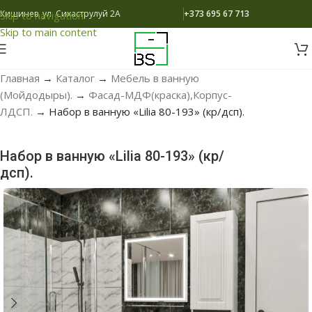
Кишинев, ул. Сихаструлуй 2A
+373 695 67 713
Skip to navigation
Skip to main content
Главная
→
Каталог
→
Мебель в ванную
(Мойдодыры).
→
Фасад-МДФ(краска),Корпус-
ЛДСП.
→
Набор в ванную «Lilia 80-193» (кр/дсп).
Набор в ванную «Lilia 80-193» (кр/
дсп).