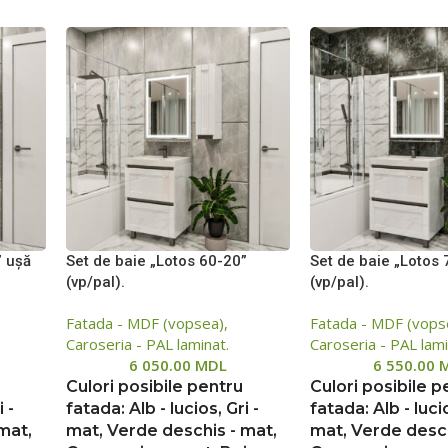
” uşă
Set de baie „Lotos 60-20”
Set de baie „Lotos 
(vp/pal).
(vp/pal).
Fatada - MDF (vopsea),
Fatada - MDF (vops
Caroseria - PAL laminat.
Caroseria - PAL lami
6 050.00
MDL
6 550.00
Culori posibile pentru
Culori posibile p
i -
fatada: Alb - lucios, Gri -
fatada: Alb - lucio
mat,
mat, Verde deschis - mat,
mat, Verde desch