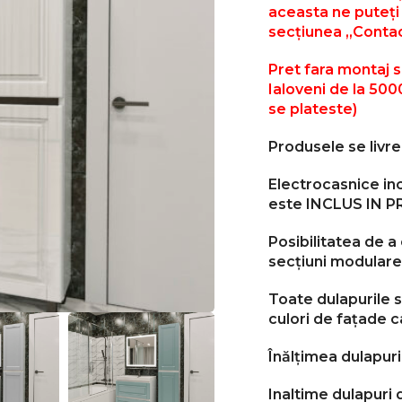
aceasta ne puteți 
secțiunea „Contac
Pret fara montaj si 
Ialoveni de la 5000
se plateste)
Produsele se liv
Electrocasnice in
este INCLUS IN PR
Posibilitatea de a
secțiuni modulare 
Toate dulapurile s
culori de fațade c
Înălțimea dulapuri
Inaltime dulapuri