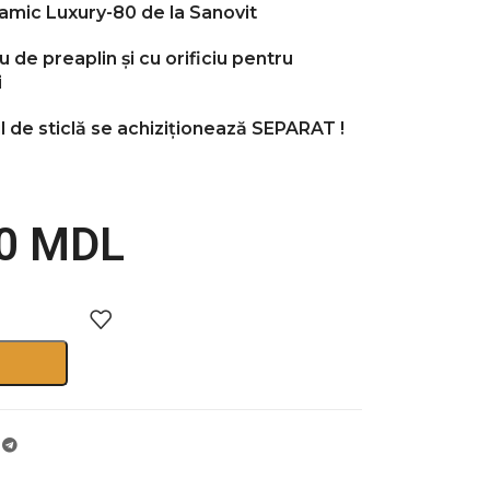
ramic Luxury-80 de la Sanovit
u de preaplin și cu orificiu pentru
i
tul de sticlă se achiziționează
SEPARAT
!
00
MDL