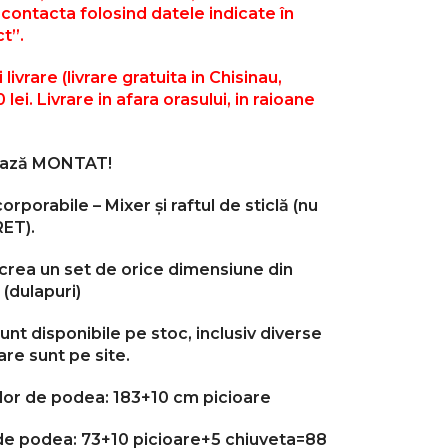
contacta folosind datele indicate în
t”.
livrare (livrare gratuita in Chisinau,
 lei. Livrare in afara orasului, in raioane
rează MONTAT!
corporabile –
Mixer
și raftul de sticlă
(nu
ET).
 crea un set de orice dimensiune din
(dulapuri)
unt disponibile pe stoc, inclusiv diverse
are sunt pe site.
lor de podea: 18
3+10
cm
picioare
 de podea: 73+10 picioare+5 chiuveta=88