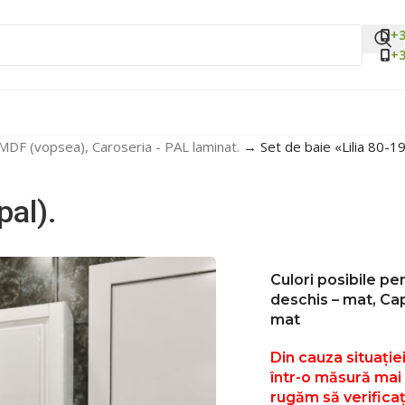
+3
+3
MDF (vopsea), Caroseria - PAL laminat.
→
Set de baie «Lilia 80-19
pal).
Culori posibile pen
deschis – mat, Cap
mat
Din cauza situației
într-o măsură mai 
rugăm să verificaț