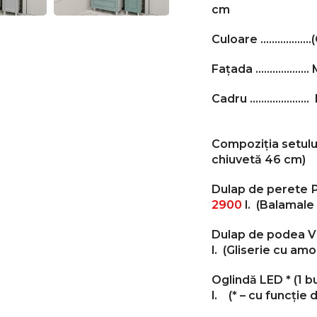
cm
Culoare ………………
Fațada ………………. 
Cadru ………
Compoziția setulu
chiuvetă 46 cm)
Dulap de perete Р
2900
l.
(Balamale 
Dulap de podea VK
l. (Gliserie cu amo
Oglindă LED 
l.
(* – cu funcție 