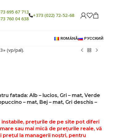
73 695 67 713
+373 (022) 72-52-68
73 760 04 638
ROMÂNĂ
РУССКИЙ
3» (vp/pal).
tru fatada: Alb – lucios, Gri – mat, Verde
puccino – mat, Bej – mat, Gri deschis –
 instabile, prețurile de pe site pot diferi
mare sau mai mică de prețurile reale, vă
i prețul la managerii noștri, pentru