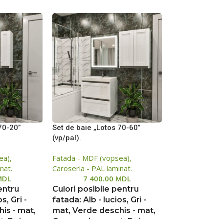
70-20”
Set de baie „Lotos 70-60”
(vp/pal).
ea),
Fatada - MDF (vopsea),
nat.
Caroseria - PAL laminat.
MDL
7 400.00
MDL
entru
Culori posibile pentru
s, Gri -
fatada: Alb - lucios, Gri -
is - mat,
mat, Verde deschis - mat,