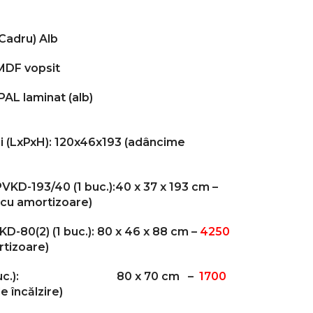
(Cadru)
Alb
MDF vopsit
………… PAL laminat (alb)
i (LxPxH): 120x46x193 (adâncime
VKD-193/40 (1 buc.):40 x 37 x 193 cm –
cu amortizoare)
D-80(2) (1 buc.): 80 x 46 x 88 cm –
4250
rtizoare)
* (1 buc.): 80 x 70 cm –
1700
de încălzire)