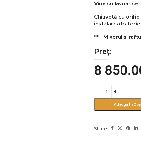
Vine cu lavoar ce
Chiuvetă cu orifici
instalarea baterie
** – Mixerul și raf
Preț:
8 850.
Adaugă În Coș
Share: