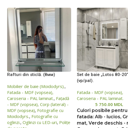
Rafturi din sticlă. (8мм)
Set de baie „Lotos 80-20
(vp/pal).
Mobilier de baie (Moidodyrs).
,
Fatada - MDF (vopsea),
Fatada - MDF (vopsea),
Caroseria - PAL laminat.
,
Fațadă
Caroseria - PAL laminat.
- MDF (vopsea), Corp (lateral) -
5 750.00
MDL
MDF (vopsea)
,
Fotografie cu
Culori posibile pentru
Moidodyrs.
,
Fotografie cu
fatada: Alb - lucios, Gr
oglinzi.
,
Oglinzi cu LED-uri
,
Polițe
mat, Verde deschis - 