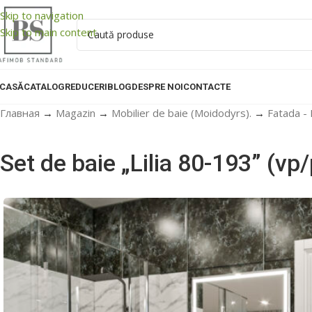
Skip to navigation
Skip to main content
CASĂ
CATALOG
REDUCERI
BLOG
DESPRE NOI
CONTACTE
Главная
→
Magazin
→
Mobilier de baie (Moidodyrs).
→
Fatada - 
Set de baie „Lilia 80-193” (vp/