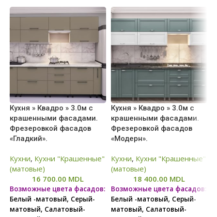
Кухня » Квадро » 3.0м с
Кухня » Квадро » 3.0м с
К
крашенными фасадами.
крашенными фасадами.
к
Фрезеровкой фасадов
Фрезеровкой фасадов
Ф
«Гладкий».
«Модерн».
«
Кухни
,
Кухни "Крашенные"
Кухни
,
Кухни "Крашенные"
К
(матовые)
(матовые)
(
16 700.00
MDL
18 400.00
MDL
Возможные цвета фасадов:
Возможные цвета фасадов:
В
Белый -матовый, Серый-
Белый -матовый, Серый-
Б
матовый, Салатовый-
матовый, Салатовый-
м