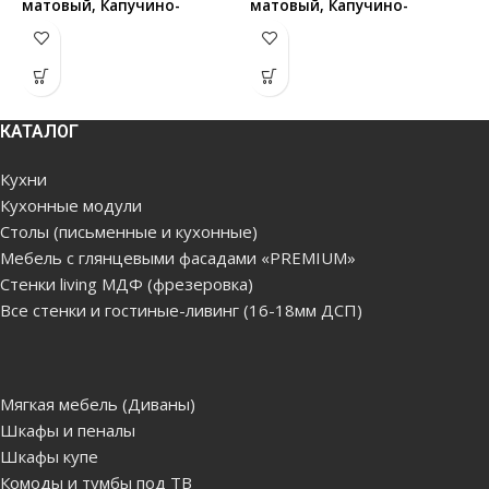
матовый, Капучино-
матовый, Капучино-
м
матовый, Бежевый
матовый, Бежевый
м
-матовый, Светло серый-
-матовый, Светло серый-
-
матовый
матовый
м
КАТАЛОГ
В связи с нестабильной
В связи с нестабильной
В
ситуацией, цены на сайте
ситуацией, цены на сайте
с
Кухни
могут отличаться в
могут отличаться в
м
Кухонные модули
большую или меньшую
большую или меньшую
б
Столы (письменные и кухонные)
степень от реальных цен,
степень от реальных цен,
с
просим вас уточнять цену у
просим вас уточнять цену у
п
Мебель с глянцевыми фасадами «PREMIUM»
наших менеджеров, для
наших менеджеров, для
н
Стенки living МДФ (фрезеровка)
этого можете связаться с
этого можете связаться с
э
Все стенки и гостиные-ливинг (16-18мм ДСП)
нами по данным которые
нами по данным которые
н
указаны в отделе
указаны в отделе
у
"Контакты"
"Контакты"
"
Мягкая мебель (Диваны)
Цена без сборки и
Цена без сборки и
Ц
Шкафы и пеналы
доставки (бесплатная
доставки (бесплатная
д
Шкафы купе
доставка по Кишиневу,
доставка по Кишиневу,
д
Комоды и тумбы под ТВ
Яловенам от 5000лей.
Яловенам от 5000лей.
Я