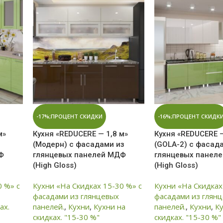
-17%;ПРОЦЕНТ СКИДКИ
-16%;ПРОЦЕНТ СКИДК
м»
Кухня «REDUCERE — 1,8 м»
Кухня «REDUCERE —
(Модерн) с фасадами из
(GOLA-2) с фасад
Ф
глянцевых панелей МДФ
глянцевых панел
(High Gloss)
(High Gloss)
0 %» с
Кухни «На Скидках 15-30 %» с
Кухни «На Скидках
фасадами из глянцевых
фасадами из глян
ах.
панелей.
,
Кухни
,
Кухни на
панелей.
,
Кухни
,
К
скидках. "15-30 %"
скидках. "15-30 %"