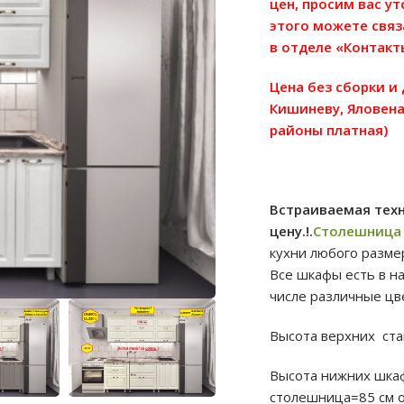
цен, просим вас у
этого можете связ
в отделе «Контакт
Цена без сборки и
Кишиневу, Яловена
районы платная)
Встраиваемая техн
цену.!.
Столешница
кухни любого разме
Все шкафы есть в на
числе различные цве
Высота верхних ст
Высота нижних шкаф
столешница=85 см 