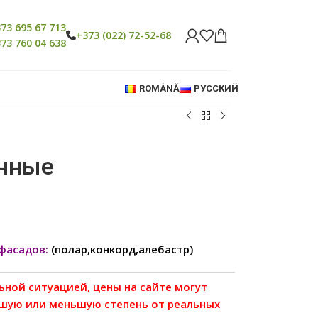
73 695 67 713
+373 (022) 72-52-68
73 760 04 638
ROMÂNĂ
РУССКИЙ
анные
фасадов:
(полар,конкорд,алебастр)
льной ситуацией, цены на сайте могут
ьшую или меньшую степень от реальных