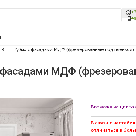
+3
+3
Ы
RE — 2,0м» с фасадами МДФ (фрезерованные под пленкой)
с фасадами МДФ (фрезеров
Возможные цвета 
В связи с нестаби
отличаться в бол