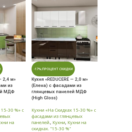
И
-17%;ПРОЦЕНТ СКИДКИ
 2,4 м»
Кухня «REDUCERE — 2,0 м»
ами из
(Елена) с фасадами из
ей МДФ
глянцевых панелей МДФ
(High Gloss)
 15-30 %» с
Кухни «На Скидках 15-30 %» с
цевых
фасадами из глянцевых
ухни на
панелей.
,
Кухни
,
Кухни на
скидках. "15-30 %"