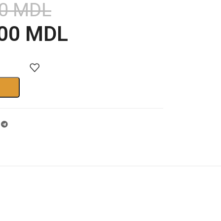
00
MDL
.00
MDL