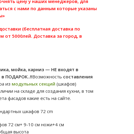
точнять цену у наших менеджеров, для
аться с нами по данным которые указаны
ы»
 доставки (бесплатная доставка по
м от 5000лей. Доставка за город, в
ика, мойка, карниз — НЕ входят в
в ПОДАРОК..!!
Возможность
составления
ра из
модульных секций
(шкафов)
личии на складе для создания кухни, в том
та фасадов какие есть на сайте.
андартных шкафов 72 сm
ов 72 см+ 9-10 см ножи+4 см
общая высота