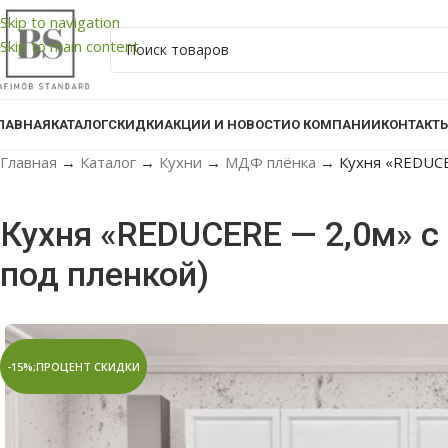
Skip to navigation
Skip to main content
ЛАВНАЯ
КАТАЛОГ
СКИДКИ
АКЦИИ И НОВОСТИ
О КОМПАНИИ
КОНТАКТ
Главная
→
Каталог
→
Кухни
→
МДФ плёнка
→
Кухня «REDUCE
Кухня «REDUCERE — 2,0м» 
под пленкой)
-15%;ПРОЦЕНТ СКИДКИ