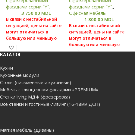
с фрезерованными
с фрезерованными
с
фасадами серии "Y".
фасадами серии "Y".
,
ф
3 750.00
MDL
Офисная мебель
О
1 800.00
MDL
В связи с нестабильной
ситуацией, цены на сайте
В связи с нестабильной
В
могут отличаться в
ситуацией, цены на сайте
с
большую или меньшую
могут отличаться в
м
степень от реальных цен,
большую или меньшую
б
просим вас уточнять цену у
степень от реальных цен,
с
КАТАЛОГ
наших менеджеров, для
просим вас уточнять цену у
п
этого можете связаться с
наших менеджеров, для
н
Кухни
нами по данным которые
этого можете связаться с
э
Кухонные модули
указаны в отделе
нами по данным которые
н
Столы (письменные и кухонные)
"Контакты"
указаны в отделе
у
"Контакты"
"
Мебель с глянцевыми фасадами «PREMIUM»
Цена без сборки и
Стенки living МДФ (фрезеровка)
доставки(бесплатная
Цена без сборки и
Ц
Все стенки и гостиные-ливинг (16-18мм ДСП)
доставка по Кишиневу,
доставки(бесплатная
д
Яловенам от 5000лей.
доставка по Кишиневу,
д
Доставка за город, в
Яловенам от 5000лей.
Я
районы платная)
Доставка за город, в
Д
Мягкая мебель (Диваны)
районы платная)
р