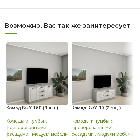
Возможно, Вас так же заинтересует
Комод БФY-150 (3 ящ.)
Комод КФY-90 (2 ящ.)
К
Комоды и тумбы с
Комоды и тумбы с
К
фрезерованными
фрезерованными
ф
фасадами.
,
Модули мебели
фасадами.
,
Модули мебели
ф