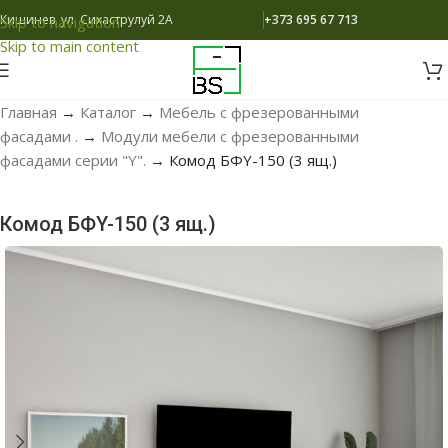
Кишинев, ул. Сихаструлуй 2A
+373 695 67 713
Skip to navigation
Skip to main content
Главная
→
Каталог
→
Мебель с фрезерованными
фасадами .
→
Модули мебели с фрезерованными
фасадами серии "Y".
→
Комод БФY-150 (3 ящ.)
Комод БФY-150 (3 ящ.)