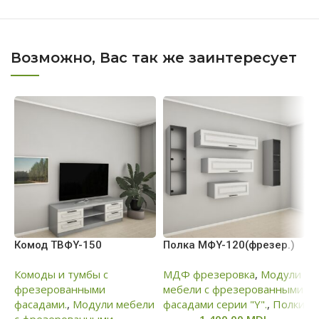
Возможно, Вас так же заинтересует
Комод ТВФY-150
Полка МФY-120(фрезер.)
М
Ф
Комоды и тумбы с
МДФ фрезеровка
,
Модули
фрезерованными
мебели с фрезерованными
М
фасадами.
,
Модули мебели
фасадами серии "Y".
,
Полки
ф