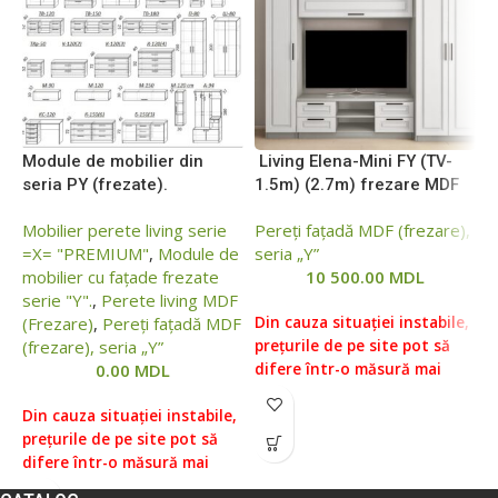
Module de mobilier din
Living Elena-Mini FY (TV-
L
seria PY (frezate).
1.5m) (2.7m) frezare MDF
(
Mobilier perete living serie
Pereți fațadă MDF (frezare),
P
=Х= "PREMIUM"
,
Module de
seria „Y”
s
mobilier cu fațade frezate
10 500.00
MDL
serie "Y".
,
Perete living MDF
(Frezare)
,
Pereți fațadă MDF
Din cauza situației instabile,
D
(frezare), seria „Y”
prețurile de pe site pot să
p
0.00
MDL
difere într-o măsură mai
d
mare sau mai mică față de
m
Din cauza situației instabile,
prețurile reale, vă rugăm să
p
prețurile de pe site pot să
verificați prețul la managerii
v
difere într-o măsură mai
noștri, pentru aceasta ne
n
mare sau mai mică față de
puteți contacta conform
p