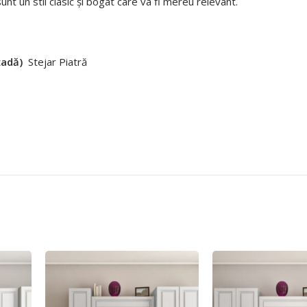
unt un stil clasic și bogat care va fi mereu relevant.
țadă)
Stejar Piatră