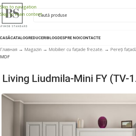
Skip to navigation
Skip to main content
CASĂ
CATALOG
REDUCERI
BLOG
DESPRE NOI
CONTACTE
Главная
→
Magazin
→
Mobilier cu fațade frezate.
→
Pereți fațad
MDF
Living Liudmila-Mini FY (TV-