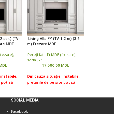
2 ser.) (TV-
Living Alla FY (TV-1.2 m) (3.6
zare MDF
m) Frezare MDF
frezare),
Pereți fațadă MDF (frezare),
seria „Y”
MDL
17 500.00
MDL
instabile,
Din cauza situației instabile,
e pot să
prețurile de pe site pot să
ră mai mare
difere într-o măsură mai mare
de prețurile
sau mai mică față de prețurile
SOCIAL MEDIA
verificați
reale, vă rugăm să verificați
 noștri,
prețul la managerii noștri,
Facebook
puteți
pentru aceasta ne puteți