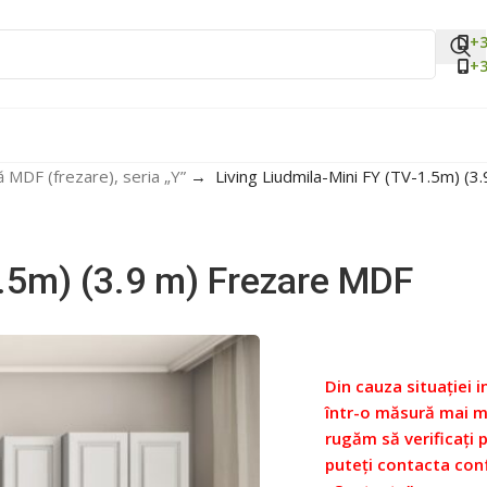
+3
+3
ă MDF (frezare), seria „Y”
→
Living Liudmila-Mini FY (TV-1.5m) (3
1.5m) (3.9 m) Frezare MDF
Din cauza situației i
într-o măsură mai ma
rugăm să verificați 
puteți contacta con