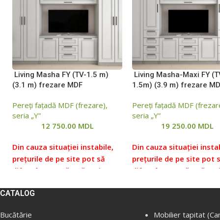
Living Мasha FY (TV-1.5 m)
Living Masha-Maxi FY (T
(3.1 m) frezare MDF
1.5m) (3.9 m) frezare M
Pereți fațadă MDF (frezare),
Pereți fațadă MDF (frezar
seria „Y”
seria „Y”
12 750.00
MDL
19 250.00
MDL
Din cauza situației instabile,
Din cauza situației instab
prețurile de pe site pot să
prețurile de pe site pot 
difere într-o măsură mai mare
difere într-o măsură ma
sau mai mică față de prețurile
sau mai mică față de pre
CATALOG
reale, vă rugăm să verificați
reale, vă rugăm să verifi
prețul la managerii noștri,
prețul la managerii noștr
Bucătărie
Mobilier tapitat (Ca
pentru aceasta ne puteți
pentru aceasta ne puteț