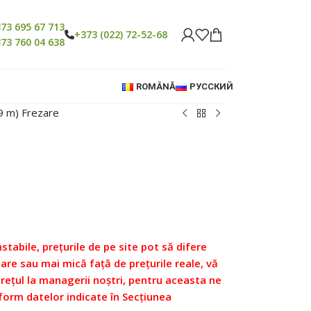
73 695 67 713
+373 (022) 72-52-68
73 760 04 638
ROMÂNĂ
РУССКИЙ
.9 m) Frezare
nstabile, prețurile de pe site pot să difere
re sau mai mică față de prețurile reale, vă
prețul la managerii noștri, pentru aceasta ne
form datelor indicate în Secțiunea