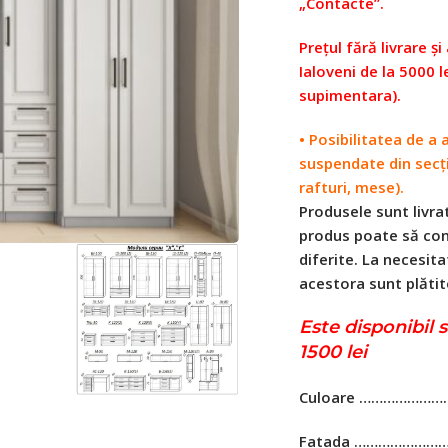
„Contacte”.
Prețul fără livrare ș
Ialoveni de la 5000 l
supimentara).
• Posibilitatea de a
suspendate din secți
rafturi, mese).
Produsele sunt livrat
produs poate să conț
diferite. La necesita
acestora sunt plătit
Este disponibil 
1500 lei
Culoare ………………
Fatada ………………