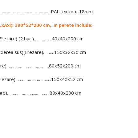
……………………………………..
PAL texturat 18mm
LxAxÎ): 390*52*200 сm, In perete include:
)(Frezare) (2 buc.)…………….40х40х200 cm
iderea sus)(Frezare)…….…150х32х30 cm
zare)…………………………..……80х52х200 cm
Frezare)……………………….….150х40х52 cm
zare)……………………..…………80х40х200 cm