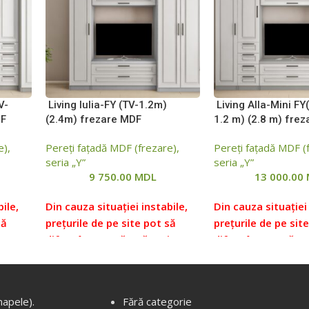
V-
Living Iulia-FY (TV-1.2m)
Living Alla-Mini FY(
DF
(2.4m) frezare MDF
1.2 m) (2.8 m) fre
e),
Pereți fațadă MDF (frezare),
Pereți fațadă MDF (
seria „Y”
seria „Y”
9 750.00
MDL
13 000.00
ile,
Din cauza situației instabile,
Din cauza situației 
să
prețurile de pe site pot să
prețurile de pe sit
i mare
difere într-o măsură mai mare
difere într-o măsu
țurile
sau mai mică față de prețurile
sau mai mică față 
cați
reale, vă rugăm să verificați
reale, vă rugăm să 
i,
prețul la managerii noștri,
prețul la managerii
napele).
Fără categorie
i
pentru aceasta ne puteți
pentru aceasta ne 