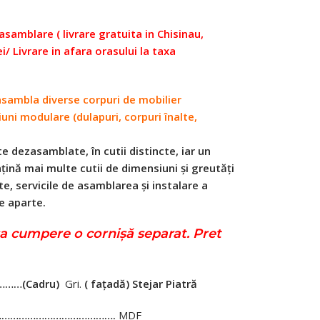
i asamblare ( livrare gratuita in Chisinau,
ei/ Livrare in afara orasului la taxa
 asambla diverse corpuri de mobilier
uni modulare (dulapuri, corpuri înalte,
e dezasamblate, în cutii distincte, iar un
ină mai multe cutii de dimensiuni și greutăți
te, servicile de asamblarea și instalare a
e aparte.
sa cumpere o cornişă separat. Pret
…………
(Cadru)
Gri.
( fațadă) Stejar Piatră
……………………………………….
MDF