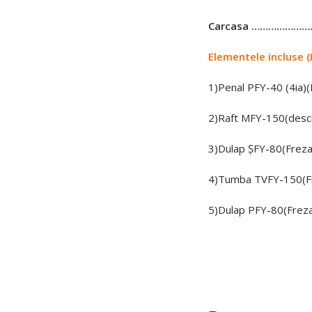
Carcasa ………………
Elementele incluse (
1)Penal PFY-40 (4ia
2)Raft МFY-150(desc
3)Dulap
ȘFY
-80(Fre
4)Tumba ТVFY-150(
5)Dulap
PFY
-80(Fre