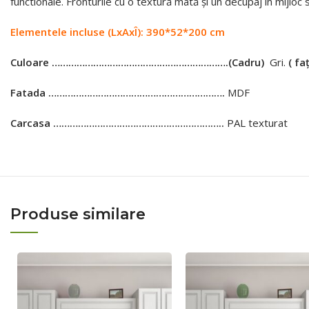
functionale. Fronturile cu o textură mată și un decupaj în mijloc s
Elementele incluse (LxAxÎ): 390*52*200 сm
Culoare ……………………………………………………….
(Cadru)
Gri.
( fa
Fatada ……………………………………………………….
MDF
Carcasa ……………………………………………………..
PAL texturat
Produse similare