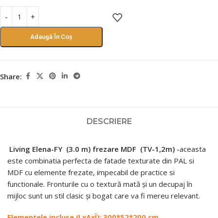
Adaugă În Coș
Share:
DESCRIERE
Living Elena-FY (3.0 m) frezare MDF
(ТV-1,2m)
-aceasta
este combinatia perfecta de fatade texturate din PAL si
MDF cu elemente frezate, impecabil de practice si
functionale. Fronturile cu o textură mată și un decupaj în
mijloc sunt un stil clasic și bogat care va fi mereu relevant.
Elementele incluse (LxAxÎ): 300*52*200 сm