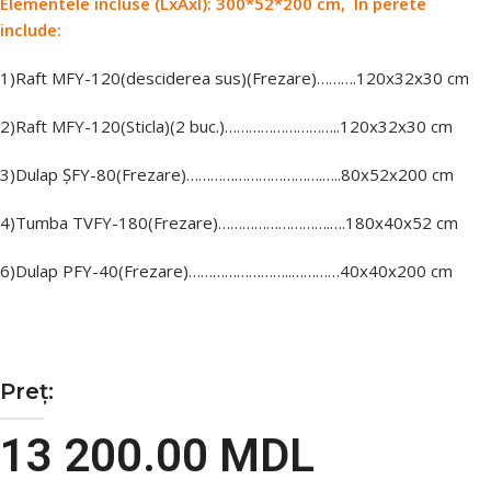
Elementele incluse (LxAxÎ): 300*52*200 сm, In perete
include:
1)Raft МFY-120(desciderea sus)(Frezare)……….120х32х30 cm
2)Raft МFY-120(Sticla)(2 buc.)………………………..120х32х30 cm
3)Dulap
ȘFY
-80(Frezare)…………………………….…..80х52х200 cm
4)Tumba ТVFY-180(Frezare)……………………….….180х40х52 cm
6)Dulap
PFY
-40(Frezare)……………………..…………40х40х200 cm
Preț:
13 200.00
MDL