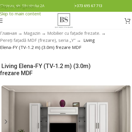
Chisinau, str. Sihastrului 2A
+373 695 67 713
Skip to navigation
Skip to main content
Главная
→
Magazin
→
Mobilier cu fațade frezate.
→
Pereți fațadă MDF (frezare), seria „Y”
→
Living
Elena-FY (TV-1.2 m) (3.0m) frezare MDF
Living Elena-FY (TV-1.2 m) (3.0m)
frezare MDF