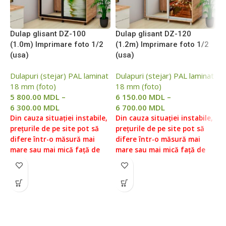
Dulap glisant DZ-100
Dulap glisant DZ-120
D
(1.0m) Imprimare foto 1/2
(1.2m) Imprimare foto 1/2
(
(usa)
(usa)
(
Dulapuri (stejar) PAL laminat
Dulapuri (stejar) PAL laminat
D
18 mm (foto)
18 mm (foto)
1
5 800.00
MDL
–
6 150.00
MDL
–
6
6 300.00
MDL
6 700.00
MDL
7
Din cauza situației instabile,
Din cauza situației instabile,
D
prețurile de pe site pot să
prețurile de pe site pot să
p
difere într-o măsură mai
difere într-o măsură mai
d
mare sau mai mică față de
mare sau mai mică față de
m
prețurile reale, vă rugăm să
prețurile reale, vă rugăm să
p
verificați prețul la managerii
verificați prețul la managerii
v
noștri, pentru aceasta ne
noștri, pentru aceasta ne
n
puteți contacta conform
puteți contacta conform
p
datelor indicate în Secțiunea
datelor indicate în Secțiunea
d
„Contacte”.
Prețul fără livrare
„Contacte”.
Prețul fără livrare
„
și asamblare ( livrare
și asamblare ( livrare
ș