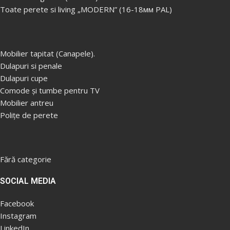
Toate perete si living „MODERN” (16-18мм PAL)
Foto: ...............................Paris /
Foto: ...............................Paris /
Fo
Sakura.
Sakura.
S
Cadru: ............................PAL lam 18
Cadru: ............................PAL lam 18
Ca
mm.
mm.
m
Mobilier tapitat (Canapele).
Dulapuri si penale
Dulapuri cupe
Comode și tumbe pentru TV
Mobilier antreu
Polițe de perete
Fără categorie
SOCIAL MEDIA
Facebook
Instagram
LinkedIn