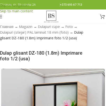
Chisinau, str. Sihastrului 2A
+373 695 67 713
Skip to navigation
Skip to main content
Главная
→
Magazin
→
Dulapuri cupe
→
Foto
→
Dulapuri (stejar) PAL laminat 18 mm (foto)
→
Dulap
glisant DZ-180 (1.8m) Imprimare foto 1/2 (usa)
Dulap glisant DZ-180 (1.8m) Imprimare
foto 1/2 (usa)