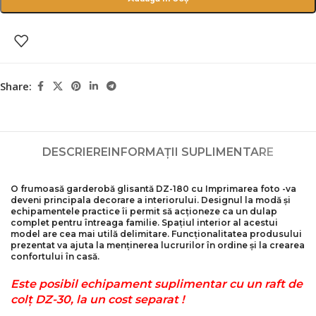
Share:
DESCRIERE
INFORMAȚII SUPLIMENTARE
O frumoasă garderobă glisantă DZ-180 cu
Imprimarea foto
-va
deveni principala decorare a interiorului. Designul la modă și
echipamentele practice îi permit să acționeze ca un dulap
complet pentru întreaga familie. Spațiul interior al acestui
model are cea mai utilă delimitare. Funcționalitatea produsului
prezentat va ajuta la menținerea lucrurilor în ordine și la crearea
confortului în casă.
Este posibil echipament suplimentar cu un raft de
colț DZ-30, la un cost separat !