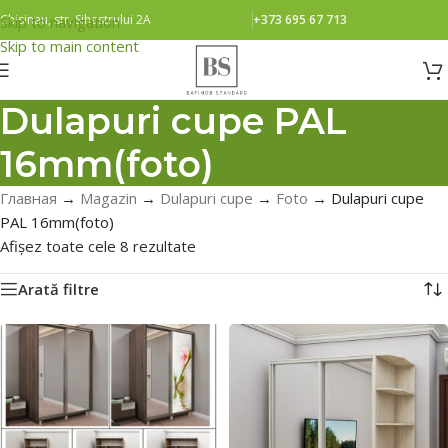
Chisinau, str. Sihastrului 2A
+373 695 67 713
Skip to navigation
Skip to main content
Dulapuri cupe PAL
16mm(foto)
Главная
→
Magazin
→
Dulapuri cupe
→
Foto
→
Dulapuri cupe
PAL 16mm(foto)
Afișez toate cele 8 rezultate
Arată filtre