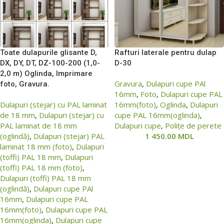
Toate dulapurile glisante D,
Rafturi laterale pentru dulap
DХ, DY, DT, DZ-100-200 (1,0-
D-30
2,0 m) Oglinda, Imprimare
Gravura
,
Dulapuri cupe PAl
foto, Gravura.
16mm
,
Foto
,
Dulapuri cupe PAL
Dulapuri (stejar) cu PAL laminat
16mm(foto)
,
Oglinda
,
Dulapuri
de 18 mm
,
Dulapuri (stejar) cu
cupe PAL 16mm(oglinda)
,
PAL laminat de 18 mm
Dulapuri cupe
,
Polițe de perete
(oglindă)
,
Dulapuri (stejar) PAL
1 450.00
MDL
laminat 18 mm (foto)
,
Dulapuri
(toffi) PAL 18 mm
,
Dulapuri
(toffi) PAL 18 mm (foto)
,
Dulapuri (toffi) PAL 18 mm
(oglindă)
,
Dulapuri cupe PAl
16mm
,
Dulapuri cupe PAL
16mm(foto)
,
Dulapuri cupe PAL
16mm(oglinda)
,
Dulapuri cupe