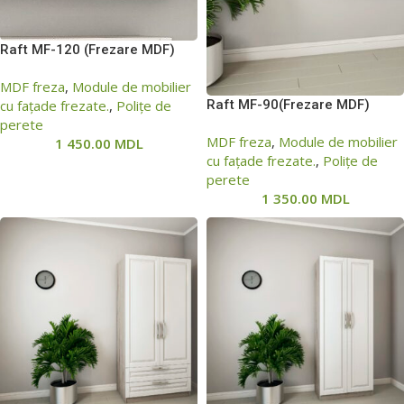
Raft МF-120 (Frezare MDF)
MDF freza
,
Module de mobilier
cu fațade frezate.
,
Polițe de
Raft МF-90(Frezare MDF)
perete
MDF freza
,
Module de mobilier
1 450.00
MDL
cu fațade frezate.
,
Polițe de
perete
1 350.00
MDL