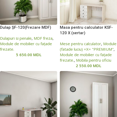
Dulap ȘF-120(Frezare MDF)
Masa pentru calculator KSF-
120 Х (sertar)
Dulapuri si penale
,
MDF freza
,
Module de mobilier cu fațade
Mese pentru calculator
,
Module
frezate.
(fatade luciu) =Х= "PREMIUM"
,
5 650.00
MDL
Module de mobilier cu fațade
frezate.
,
Mobila pentru oficiu
2 550.00
MDL