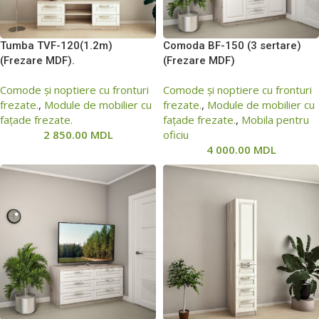
Tumba ТVF-120(1.2m)
Comoda BF-150 (3 sertare)
(Frezare MDF).
(Frezare MDF)
Comode și noptiere cu fronturi
Comode și noptiere cu fronturi
frezate.
,
Module de mobilier cu
frezate.
,
Module de mobilier cu
fațade frezate.
fațade frezate.
,
Mobila pentru
2 850.00
MDL
oficiu
4 000.00
MDL