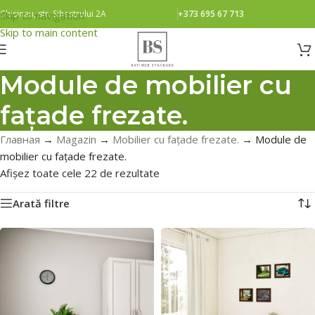
Chisinau, str. Sihastrului 2A
+373 695 67 713
Skip to navigation
Skip to main content
Module de mobilier cu
fațade frezate.
Главная
→
Magazin
→
Mobilier cu fațade frezate.
→
Module de
mobilier cu fațade frezate.
Afișez toate cele 22 de rezultate
Arată filtre