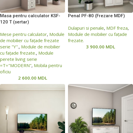
Masa pentru calculator KSF-
Penal PF-80 (Frezare MDF)
120 Т (sertar)
Dulapuri si penale
,
MDF freza
,
Mese pentru calculator
,
Module
Module de mobilier cu fațade
de mobilier cu fațade frezate
frezate.
serie "Y".
,
Module de mobilier
3 900.00
MDL
cu fațade frezate.
,
Module
perete living serie
=Т="MODERN"
,
Mobila pentru
oficiu
2 600.00
MDL