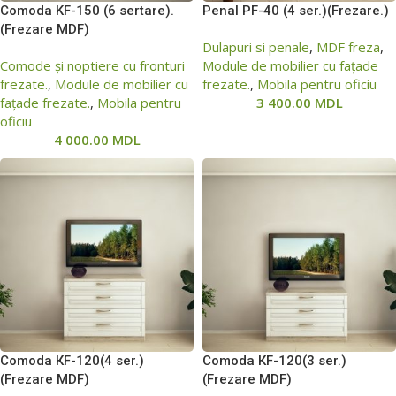
Comoda KF-150 (6 sertare).
Penal PF-40 (4 ser.)(Frezare.)
(Frezare MDF)
Dulapuri si penale
,
MDF freza
,
Comode și noptiere cu fronturi
Module de mobilier cu fațade
frezate.
,
Module de mobilier cu
frezate.
,
Mobila pentru oficiu
fațade frezate.
,
Mobila pentru
3 400.00
MDL
oficiu
4 000.00
MDL
Comoda КF-120(4 ser.)
Comoda КF-120(3 ser.)
(Frezare MDF)
(Frezare MDF)