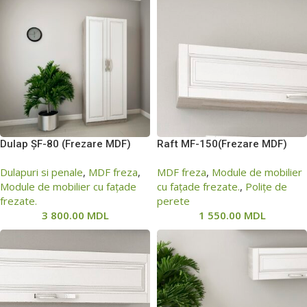
Dulap ȘF-80 (Frezare MDF)
Raft МF-150(Frezare MDF)
Dulapuri si penale
,
MDF freza
,
MDF freza
,
Module de mobilier
Module de mobilier cu fațade
cu fațade frezate.
,
Polițe de
frezate.
perete
3 800.00
MDL
1 550.00
MDL