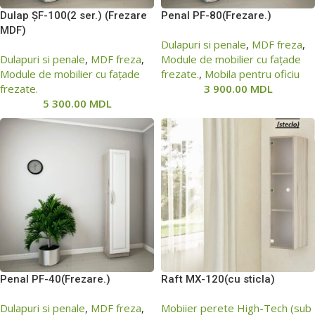
Dulap ȘF-100(2 ser.) (Frezare
Penal PF-80(Frezare.)
MDF)
Dulapuri si penale
,
MDF freza
,
Dulapuri si penale
,
MDF freza
,
Module de mobilier cu fațade
Module de mobilier cu fațade
frezate.
,
Mobila pentru oficiu
frezate.
3 900.00
MDL
5 300.00
MDL
Penal PF-40(Frezare.)
Raft МХ-120(cu sticla)
Dulapuri si penale
,
MDF freza
,
Mobiier perete High-Tech (sub