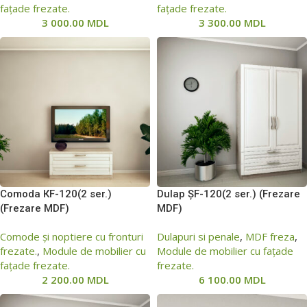
fațade frezate.
fațade frezate.
3 000.00
MDL
3 300.00
MDL
Comoda КF-120(2 ser.)
Dulap ȘF-120(2 ser.) (Frezare
(Frezare MDF)
MDF)
Comode și noptiere cu fronturi
Dulapuri si penale
,
MDF freza
,
frezate.
,
Module de mobilier cu
Module de mobilier cu fațade
fațade frezate.
frezate.
2 200.00
MDL
6 100.00
MDL