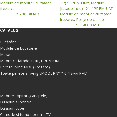
Module de mobilier cu fațade
TV) "PREMIUM"
,
Module
frezate.
(fatade luciu) =Х= "PREMIUM"
,
2 700.00
MDL
Module de mobilier cu fațade
frezate.
,
Polițe de perete
1 350.00
MDL
CATALOG
Bucătărie
Module de bucatarie
Mese
Mobila cu fatade luciu „PREMIUM”
Perete living MDF (Frezare)
Toate perete si living „MODERN” (16-18мм PAL)
Mobilier tapitat (Canapele).
Dulapuri si penale
Dulapuri cupe
Comode și tumbe pentru TV