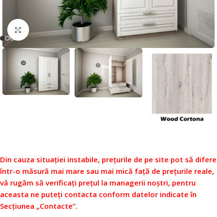
Faceți click pentru a mări
Din cauza situației instabile, prețurile de pe site pot să difere
într-o măsură mai mare sau mai mică față de prețurile reale,
vă rugăm să verificați prețul la managerii noștri, pentru
aceasta ne puteți contacta conform datelor indicate în
Secțiunea „Contacte”.