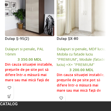
Dulap Ș-95(2)
Dulap ȘХ-80
P
Dulapuri si penale
,
PAL
Dulapuri si penale
,
MDF luciu
,
D
16mm
Mobila cu fatade luciu
M
3 350.00
MDL
"PREMIUM"
,
Module (fatade
"
luciu) =Х= "PREMIUM"
l
Din cauza situației instabile,
3 200.00
MDL
M
prețurile de pe site pot să
difere într-o măsură mai
Din cauza situației instabile,
mare sau mai mică față de
prețurile de pe site pot să
D
prețurile reale, vă rugăm să
difere într-o măsură mai
p
verificați prețul la managerii
mare sau mai mică față de
d
noștri, pentru aceasta ne
prețurile reale, vă rugăm să
m
puteți contacta conform
verificați prețul la managerii
p
CATALOG
datelor indicate în Secțiunea
noștri, pentru aceasta ne
v