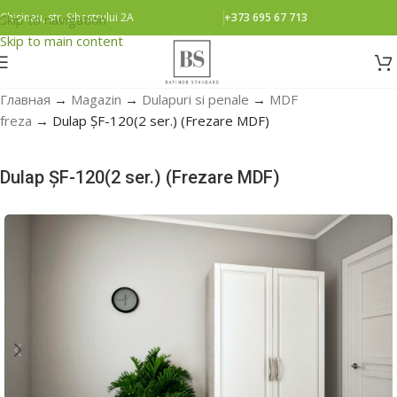
Chisinau, str. Sihastrului 2A
+373 695 67 713
Skip to navigation
Skip to main content
Главная
→
Magazin
→
Dulapuri si penale
→
MDF
freza
→
Dulap ȘF-120(2 ser.) (Frezare MDF)
Dulap ȘF-120(2 ser.) (Frezare MDF)