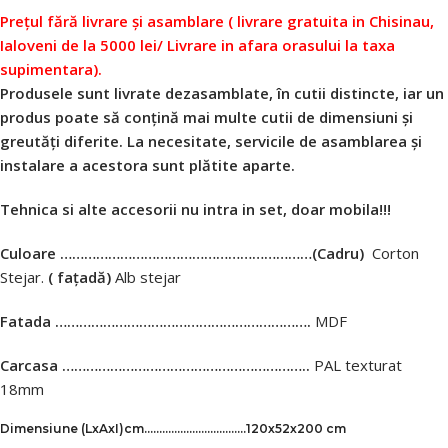
Prețul fără livrare și asamblare ( livrare gratuita in Chisinau,
Ialoveni de la 5000 lei/ Livrare in afara orasului la taxa
supimentara).
Produsele sunt livrate dezasamblate, în cutii distincte, iar un
produs poate să conțină mai multe cutii de dimensiuni și
greutăți diferite. La necesitate, servicile de asamblarea și
instalare a acestora sunt plătite aparte.
Tehnica si alte accesorii nu intra in set, doar mobila!!!
Culoare ………………………………………………………
(Cadru)
Corton
Stejar.
( fațadă)
Alb stejar
Fatada ……………………………………………………….
MDF
Carcasa ……………………………………………………..
PAL texturat
18mm
Dimensiune
(LxAxI)
cm
…………………………….120х52х200 cm