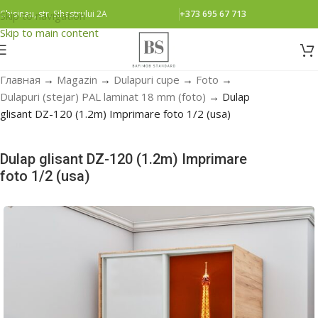
Chisinau, str. Sihastrului 2A
+373 695 67 713
Skip to navigation
Skip to main content
Главная
→
Magazin
→
Dulapuri cupe
→
Foto
→
Dulapuri (stejar) PAL laminat 18 mm (foto)
→
Dulap
glisant DZ-120 (1.2m) Imprimare foto 1/2 (usa)
Dulap glisant DZ-120 (1.2m) Imprimare
foto 1/2 (usa)