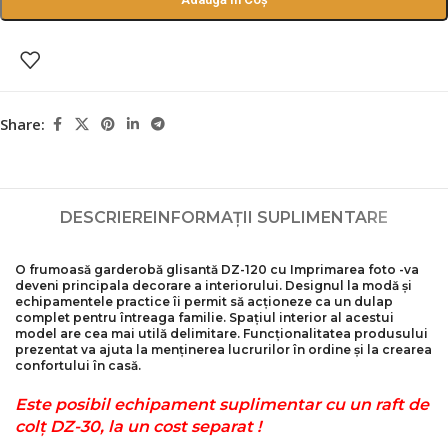
Share:
DESCRIERE
INFORMAȚII SUPLIMENTARE
O frumoasă garderobă glisantă DZ-120 cu
Imprimarea foto
-va
deveni principala decorare a interiorului. Designul la modă și
echipamentele practice îi permit să acționeze ca un dulap
complet pentru întreaga familie. Spațiul interior al acestui
model are cea mai utilă delimitare. Funcționalitatea produsului
prezentat va ajuta la menținerea lucrurilor în ordine și la crearea
confortului în casă.
Este posibil echipament suplimentar cu un raft de
colț DZ-30, la un cost separat !