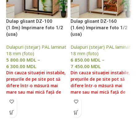
Dulap glisant DZ-100
Dulap glisant DZ-160
D
(1.0m) Imprimare foto 1/2
(1.6m) Imprimare foto 1/2
(
(usa)
(usa)
(
Dulapuri (stejar) PAL laminat
Dulapuri (stejar) PAL laminat
D
18 mm (foto)
18 mm (foto)
1
5 800.00
MDL
–
6 850.00
MDL
–
7
6 300.00
MDL
7 450.00
MDL
8
Din cauza situației instabile,
Din cauza situației instabile,
D
prețurile de pe site pot să
prețurile de pe site pot să
p
difere într-o măsură mai
difere într-o măsură mai
d
mare sau mai mică față de
mare sau mai mică față de
m
prețurile reale, vă rugăm să
prețurile reale, vă rugăm să
p
verificați prețul la managerii
verificați prețul la managerii
v
noștri, pentru aceasta ne
noștri, pentru aceasta ne
n
puteți contacta conform
puteți contacta conform
p
datelor indicate în Secțiunea
datelor indicate în Secțiunea
d
„Contacte”.
Prețul fără livrare
„Contacte”.
Prețul fără livrare
„
și asamblare ( livrare
și asamblare ( livrare
ș