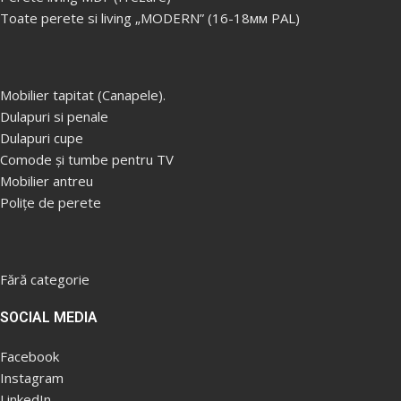
Toate perete si living „MODERN” (16-18мм PAL)
Foto: ...............................Paris /
Foto: ...............................Paris /
Fo
Sakura.
Sakura.
S
Cadru: ............................PAL lam 18
Cadru: ............................PAL lam 18
Ca
mm.
mm.
m
Mobilier tapitat (Canapele).
Dulapuri si penale
Dulapuri cupe
Comode și tumbe pentru TV
Mobilier antreu
Polițe de perete
Fără categorie
SOCIAL MEDIA
Facebook
Instagram
LinkedIn