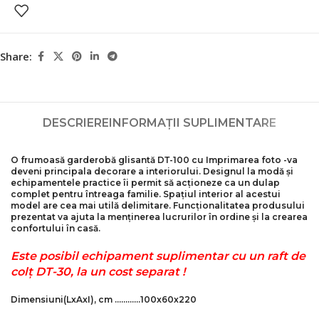
Share:
DESCRIERE
INFORMAȚII SUPLIMENTARE
O frumoasă garderobă glisantă DТ-100 cu
Imprimarea foto
-va
deveni principala decorare a interiorului. Designul la modă și
echipamentele practice îi permit să acționeze ca un dulap
complet pentru întreaga familie. Spațiul interior al acestui
model are cea mai utilă delimitare. Funcționalitatea produsului
prezentat va ajuta la menținerea lucrurilor în ordine și la crearea
confortului în casă.
Este posibil echipament suplimentar cu un raft de
colț DТ-30, la un cost separat !
Dimensiuni
(LxAxI)
, cm …………100x60x220