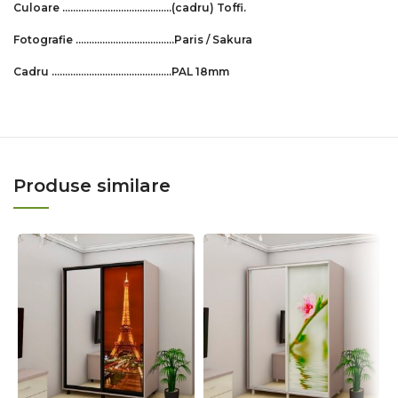
Culoare …………………………..………
(cadru)
Toffi
.
Fotografie ……………………………….Paris / Sakura
Cadru ………………………………….…..PAL 18mm
Produse similare