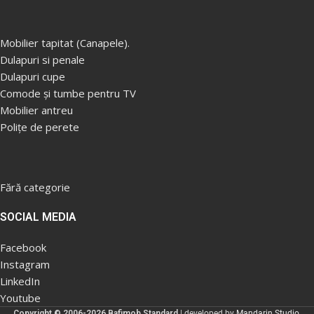
Cadru: ............................PAL lam 18
Cadru: ............................PAL lam 18
Ca
mm.
mm.
m
Mobilier tapitat (Canapele).
Dulapuri si penale
Dulapuri cupe
Comode și tumbe pentru TV
Mobilier antreu
Polițe de perete
Fără categorie
SOCIAL MEDIA
Facebook
Instagram
LinkedIn
Youtube
Copyright © 2006-2026 Bafimob Standard
| developed by
Mandarin Studio
.