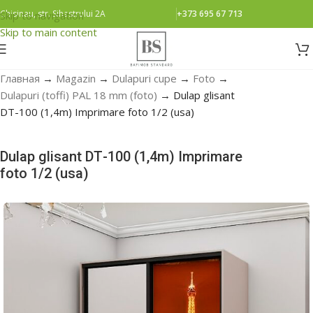
Chisinau, str. Sihastrului 2A
+373 695 67 713
Skip to navigation
Skip to main content
Главная
→
Magazin
→
Dulapuri cupe
→
Foto
→
Dulapuri (toffi) PAL 18 mm (foto)
→
Dulap glisant
DТ-100 (1,4m) Imprimare foto 1/2 (usa)
Dulap glisant DТ-100 (1,4m) Imprimare
foto 1/2 (usa)