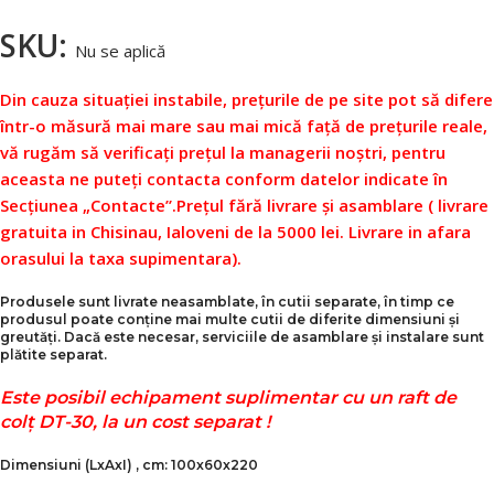
SKU:
Nu se aplică
Din cauza situației instabile, prețurile de pe site pot să difere
într-o măsură mai mare sau mai mică față de prețurile reale,
vă rugăm să verificați prețul la managerii noștri, pentru
aceasta ne puteți contacta conform datelor indicate în
Secțiunea „Contacte”.
Prețul fără livrare și asamblare ( livrare
gratuita in Chisinau, Ialoveni de la 5000 lei. Livrare in afara
orasului la taxa supimentara).
Produsele sunt livrate neasamblate, în cutii separate, în timp ce
produsul poate conține mai multe cutii de diferite dimensiuni și
greutăți. Dacă este necesar, serviciile de asamblare și instalare sunt
plătite separat.
Este posibil echipament suplimentar cu un raft de
colț DТ-30, la un cost separat !
Dimensiuni
(LxAxI)
, cm: 100x60x220