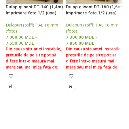
Dulap glisant DТ-140 (1,4m)
Dulap glisant DТ-160 (1,6m)
D
Imprimare foto 1/2 (usa)
Imprimare foto 1/2 (usa)
I
Dulapuri (toffi) PAL 18 mm
Dulapuri (toffi) PAL 18 mm
D
(foto)
(foto)
(
7 000.00
MDL
–
7 300.00
MDL
–
8
7 550.00
MDL
7 850.00
MDL
9
Din cauza situației instabile,
Din cauza situației instabile,
D
prețurile de pe site pot să
prețurile de pe site pot să
p
difere într-o măsură mai
difere într-o măsură mai
d
mare sau mai mică față de
mare sau mai mică față de
m
prețurile reale, vă rugăm să
prețurile reale, vă rugăm să
p
verificați prețul la managerii
verificați prețul la managerii
v
noștri, pentru aceasta ne
noștri, pentru aceasta ne
n
puteți contacta conform
puteți contacta conform
p
datelor indicate în Secțiunea
datelor indicate în Secțiunea
d
„Contacte”.
Prețul fără livrare
„Contacte”.
Prețul fără livrare
„
și asamblare ( livrare
și asamblare ( livrare
ș
gratuita in Chisinau, Ialoveni
gratuita in Chisinau, Ialoveni
g
de la 5000 lei. Livrare in
de la 5000 lei. Livrare in
d
afara orasului la taxa
afara orasului la taxa
a