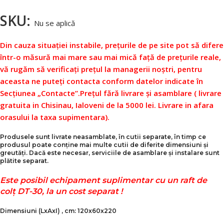
SKU:
Nu se aplică
Din cauza situației instabile, prețurile de pe site pot să difere
într-o măsură mai mare sau mai mică față de prețurile reale,
vă rugăm să verificați prețul la managerii noștri, pentru
aceasta ne puteți contacta conform datelor indicate în
Secțiunea „Contacte”.
Prețul fără livrare și asamblare ( livrare
gratuita in Chisinau, Ialoveni de la 5000 lei. Livrare in afara
orasului la taxa supimentara).
Produsele sunt livrate neasamblate, în cutii separate, în timp ce
produsul poate conține mai multe cutii de diferite dimensiuni și
greutăți. Dacă este necesar, serviciile de asamblare și instalare sunt
plătite separat.
Este posibil echipament suplimentar cu un raft de
colț DТ-30, la un cost separat !
Dimensiuni
(LxAxI)
, cm: 120x60x220