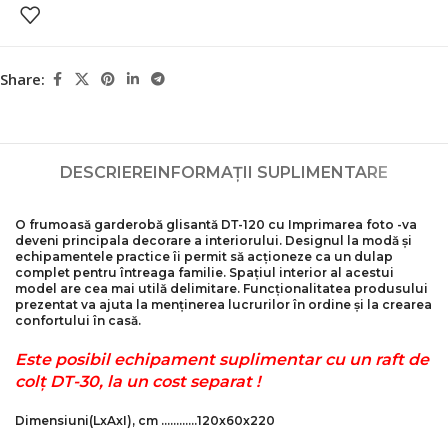
Share:
DESCRIERE
INFORMAȚII SUPLIMENTARE
O frumoasă garderobă glisantă DТ-120 cu
Imprimarea foto
-va
deveni principala decorare a interiorului. Designul la modă și
echipamentele practice îi permit să acționeze ca un dulap
complet pentru întreaga familie. Spațiul interior al acestui
model are cea mai utilă delimitare. Funcționalitatea produsului
prezentat va ajuta la menținerea lucrurilor în ordine și la crearea
confortului în casă.
Este posibil echipament suplimentar cu un raft de
colț DТ-30, la un cost separat !
Dimensiuni
(LxAxI)
, cm …………120x60x220