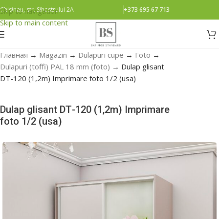
Chisinau, str. Sihastrului 2A
+373 695 67 713
Skip to navigation
Skip to main content
Главная
→
Magazin
→
Dulapuri cupe
→
Foto
→
Dulapuri (toffi) PAL 18 mm (foto)
→
Dulap glisant
DТ-120 (1,2m) Imprimare foto 1/2 (usa)
Dulap glisant DТ-120 (1,2m) Imprimare
foto 1/2 (usa)