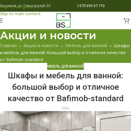
Кишинев, ул. Сихаструлуй 2A
+373 695 67 713
Skip to navigation
Skip to main content
Акции и новости
Главная
→
Акции и новости
→
Мебель для ванной
→
Шкафы
и мебель для ванной: большой выбор и отличное качество
от Bafimob-standard
МЕБЕЛЬ ДЛЯ ВАННОЙ
Шкафы и мебель для ванной:
большой выбор и отличное
качество от Bafimob-standard
seo