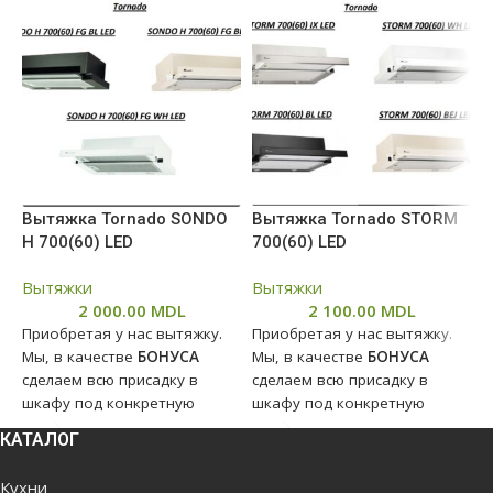
Вытяжка Tornado SONDO
Вытяжка Tornado STORM
В
H 700(60) LED
700(60) LED
N
Вытяжки
Вытяжки
В
2 000.00
MDL
2 100.00
MDL
Приобретая у нас вытяжку.
Приобретая у нас вытяжку.
П
Мы, в качестве
БОНУСА
Мы, в качестве
БОНУСА
М
сделаем всю присадку в
сделаем всю присадку в
с
шкафу под конкретную
шкафу под конкретную
ш
модель. На
модель. На
м
КАТАЛОГ
профессиональном
профессиональном
п
оборудовании..
оборудовании..
о
Кухни