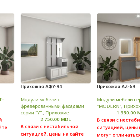
Прихожая AФY-94
Прихожая АZ-59
Т=
Модули мебели с
Модули мебели се
фрезерованными фасадами
"MODERN"
,
Прихо
серии "Y".
,
Прихожие
1 350.00
2 750.00
MDL
й
В связи с нестаб
В связи с нестабильной
йте
ситуацией, цены 
ситуацией, цены на сайте
могут отличаться