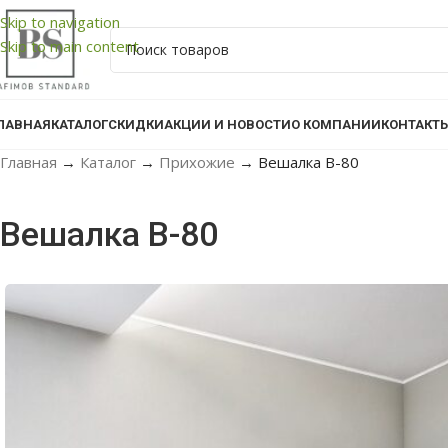
Skip to navigation
Skip to main content
ЛАВНАЯ
КАТАЛОГ
СКИДКИ
АКЦИИ И НОВОСТИ
О КОМПАНИИ
КОНТАКТ
Главная
→
Каталог
→
Прихожие
→
Вешалка В-80
Вешалка В-80