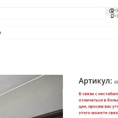
+3
+3
Ы
Артикул:
0
В связи с нестаби
отличаться в бол
цен, просим вас у
этого можете связ