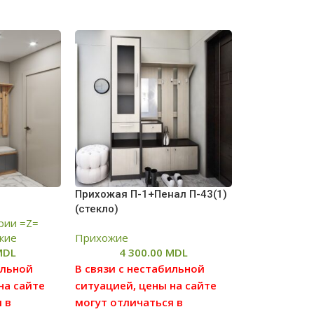
Прихожая П-1+Пенал П-43(1)
(стекло)
рии =Z=
жие
Прихожие
MDL
4 300.00
MDL
ильной
В связи с нестабильной
на сайте
ситуацией, цены на сайте
 в
могут отличаться в