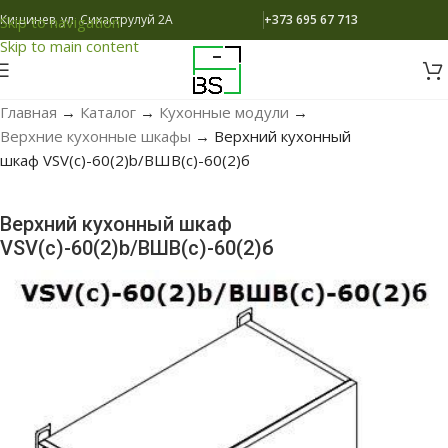
Кишинев, ул. Сихаструлуй 2A
+373 695 67 713
Skip to navigation
Skip to main content
Главная
→
Каталог
→
Кухонные модули
→
Верхние кухонные шкафы
→
Верхний кухонный
шкаф VSV(c)-60(2)b/ВШВ(c)-60(2)б
Верхний кухонный шкаф
VSV(c)-60(2)b/ВШВ(c)-60(2)б