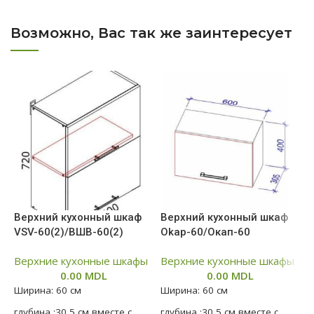
Возможно, Вас так же заинтересует
Верхний кухонный шкаф
Верхний кухонный шкаф
В
VSV-60(2)/ВШВ-60(2)
Okap-60/Окап-60
V
Верхние кухонные шкафы
Верхние кухонные шкафы
В
0.00
MDL
0.00
MDL
Ширина: 60 см
Ширина: 60 см
Ш
глубина :30,5 см вместе с
глубина :30,5 см вместе с
г