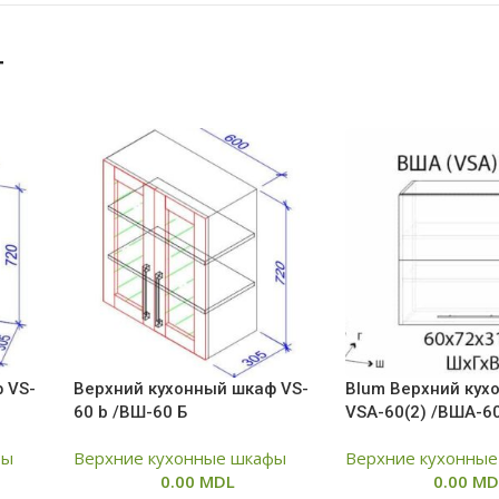
т
 VS-
Верхний кухонный шкаф VS-
Blum Верхний кух
60 b /ВШ-60 Б
VSA-60(2) /ВША-60
фы
Верхние кухонные шкафы
Верхние кухонны
0.00
MDL
0.00
MD