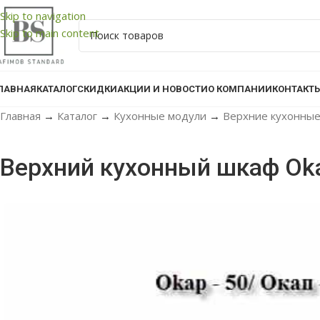
Skip to navigation
Skip to main content
ЛАВНАЯ
КАТАЛОГ
СКИДКИ
АКЦИИ И НОВОСТИ
О КОМПАНИИ
КОНТАКТ
Главная
→
Каталог
→
Кухонные модули
→
Верхние кухонны
Верхний кухонный шкаф Ok