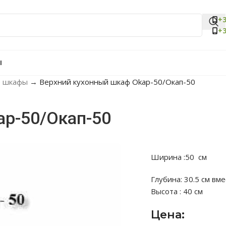
+3
+3
Ы
е шкафы
→
Верхний кухонный шкаф Okap-50/Окап-50
ap-50/Окап-50
Ширина :50 см
Глубина: 30.5 см вм
Высота : 40 см
Цена: