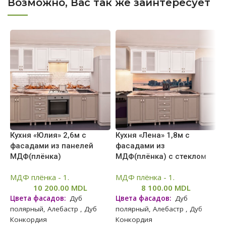
Возможно, Вас так же заинтересует
Кухня «Юлия» 2,6м с
Кухня «Лена» 1,8м с
К
фасадами из панелей
фасадами из
ф
МДФ(плёнка)
МДФ(плёнка) с стеклом
М
МДФ плёнка - 1.
МДФ плёнка - 1.
М
10 200.00
MDL
8 100.00
MDL
Цвета фасадов:
Дуб
Цвета фасадов:
Дуб
Ц
полярный, Алебастр , Дуб
полярный, Алебастр , Дуб
п
Конкордия
Конкордия
К