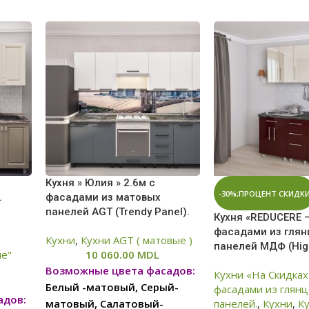
Кухня » Юлия » 2.6м с
-30%;ПРОЦЕНТ СКИДК
.
фасадами из матовых
панелей AGT (Trendy Panel).
Кухня «REDUCERE —
фасадами из гля
Кухни
,
Кухни AGT ( матовые )
панелей МДФ (Hig
ые"
10 060.00
MDL
Возможные цвета фасадов:
Кухни «На Скидках
Белый -матовый, Серый-
фасадами из глян
адов:
матовый, Салатовый-
панелей.
,
Кухни
,
К