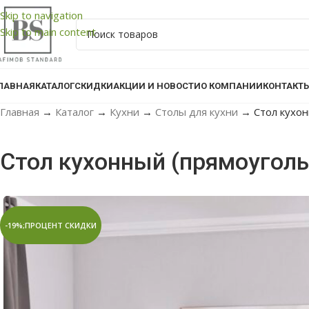
Skip to navigation
Skip to main content
ЛАВНАЯ
КАТАЛОГ
СКИДКИ
АКЦИИ И НОВОСТИ
О КОМПАНИИ
КОНТАКТ
Главная
→
Каталог
→
Кухни
→
Столы для кухни
→
Стол кухо
Стол кухонный (прямоугол
-19%;ПРОЦЕНТ СКИДКИ