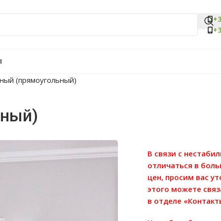
+3
+3
Ы
нный (прямоугольный)
ьный)
В связи с нестаби
отличаться в бол
цен, просим вас у
этого можете связ
в отделе «Контакт