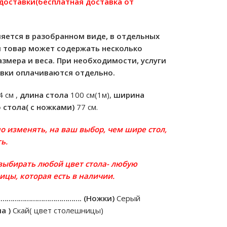
 доставки(бесплатная доставка от
яется в разобранном виде, в отдельных
м товар может содержать несколько
азмера и веса. При необходимости, услуги
овки оплачиваются отдельно.
4 см ,
длина стола
100 см(1м),
ширина
 стола( с ножками)
77 см.
о изменять, на ваш выбор, чем шире стол,
ть.
выбирать любой цвет стола- любую
ицы, которая есть в наличии.
…………………………………….
(Ножки)
Серый
а )
Скай( цвет столешницы)