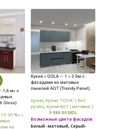
Кухня » GOLA — 1 » 2.0м с
И
фасадами из матовых
панелей AGT (Trendy Panel).
 1,6 м» с
нцевых
Кухни
,
Кухни "ГОЛА" ( без
h Gloss)
ручек)
,
Кухни AGT ( матовые )
9 980.00
MDL
 15-30 %» с
Возможные цвета фасадов:
цевых
Белый -матовый, Серый-
ухни на