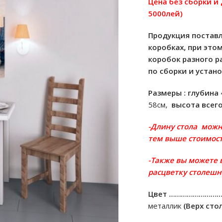
Цена без сборки и
5000лей)
Продукция поставл
коробках, при это
коробок разного р
по сборки и устан
Размеры : глубина
58см,
высота всего
-Длину стола можн
тем выше стоимос
-Также вы можете 
расцветку столешн
Цвет ……………………
металлик
(Верх стол