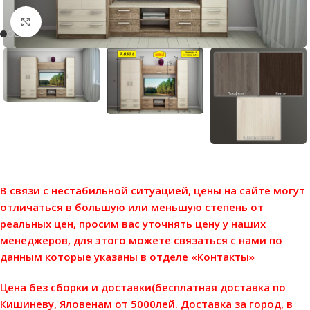
Нажмите, чтобы увеличить
В связи с нестабильной ситуацией, цены на сайте могут
отличаться в большую или меньшую степень от
реальных цен, просим вас уточнять цену у наших
менеджеров, для этого можете связаться с нами по
данным которые указаны в отделе «Контакты»
Цена без сборки и доставки(бесплатная доставка по
Кишиневу, Яловенам от 5000лей. Доставка за город, в