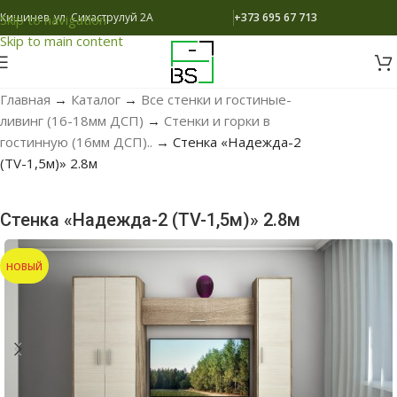
Кишинев, ул. Сихаструлуй 2A
+373 695 67 713
Skip to navigation
Skip to main content
Главная
→
Каталог
→
Все стенки и гостиные-
ливинг (16-18мм ДСП)
→
Стенки и горки в
гостинную (16мм ДСП)..
→
Стенка «Надежда-2
(ТV-1,5м)» 2.8м
Стенка «Надежда-2 (ТV-1,5м)» 2.8м
НОВЫЙ