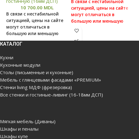
гостинную (16мм ДСП)
В связи с нестабильной
В
10 700.00
MDL
ситуацией, цены на сайте
с
В связи с нестабильной
могут отличаться в
м
ситуацией, цены на сайте
большую или меньшую
б
могут отличаться в
степень от реальных цен,
с
большую или меньшую
просим вас уточнять цену у
п
степень от реальных цен,
наших менеджеров, для
н
КАТАЛОГ
просим вас уточнять цену у
этого можете связаться с
э
наших менеджеров, для
нами по данным которые
н
Кухни
этого можете связаться с
указаны в отделе
у
Кухонные модули
нами по данным которые
"Контакты"
"
Столы (письменные и кухонные)
указаны в отделе
«Контакты»
Цена без сборки и
Ц
Мебель с глянцевыми фасадами «PREMIUM»
доставки(бесплатная
д
Стенки living МДФ (фрезеровка)
Цена без сборки и
доставка по Кишиневу,
д
Все стенки и гостиные-ливинг (16-18мм ДСП)
доставки(бесплатная
Яловенам от 5000лей.
Я
доставка по Кишиневу,
Доставка за город, в
Д
Яловенам от 5000лей.
районы платная)
р
Доставка за город, в
Мягкая мебель (Диваны)
районы платная)
Продукция поставляется в
П
Шкафы и пеналы
разобранном виде, в
р
Шкафы купе
Продукция поставляется в
отдельных коробках, при
о