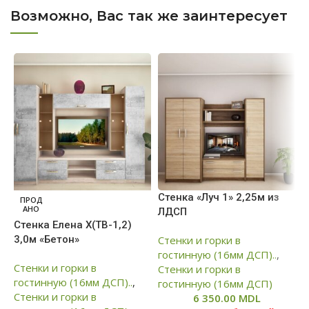
Возможно, Вас так же заинтересует
Стенка «Луч 1» 2,25м из
С
ПРОД
АНО
ЛДСП
Стенка Елена Х(ТВ-1,2)
3,0м «Бетон»
Стенки и горки в
С
гостинную (16мм ДСП)..
,
г
Стенки и горки в
Стенки и горки в
С
гостинную (16мм ДСП)..
,
гостинную (16мм ДСП)
г
Стенки и горки в
6 350.00
MDL