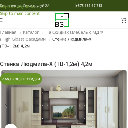
Кишинев, ул. Сихаструлуй 2A
+373 695 67 713
Skip to navigation
Skip to main content
Главная
→
Каталог
→
На Скидках !.Мебель с МДФ
(High Gloss) фасадами
→
Стенка Людмила-Х
(ТВ-1,2м) 4,2м
Стенка Людмила-Х (ТВ-1,2м) 4,2м
-16%;ПРОЦЕНТ СКИДКИ