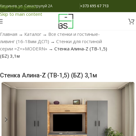
Кишинев, ул. Сихаструлуй 2A
+373 695 67 713
Skip to navigation
Skip to main content
Главная
→
Каталог
→
Все стенки и гостиные-
ливинг (16-18мм ДСП)
→
Стенки для гостиной
серии =Z=»MODERN»
→
Стенка Алина-Z (ТВ-1,5)
(БZ) 3,1м
Стенка Алина-Z (ТВ-1,5) (БZ) 3,1м