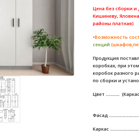
Цена без сборки и
Кишиневу, Яловена
районы платная)
•Возможность сос
секций
(шкафов,пе
Продукция поставл
коробках, при это
коробок разного р
по сборки и устан
Цвет ………..
(Карка
Фасад …………………
Каркас …………………