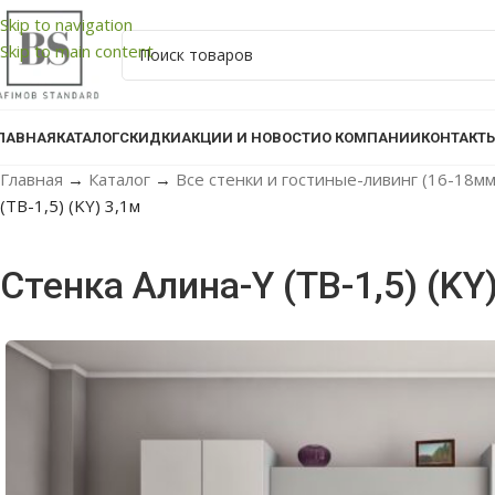
Skip to navigation
Skip to main content
ЛАВНАЯ
КАТАЛОГ
СКИДКИ
АКЦИИ И НОВОСТИ
О КОМПАНИИ
КОНТАКТ
Главная
→
Каталог
→
Все стенки и гостиные-ливинг (16-18м
(ТВ-1,5) (KY) 3,1м
Стенка Алина-Y (ТВ-1,5) (KY