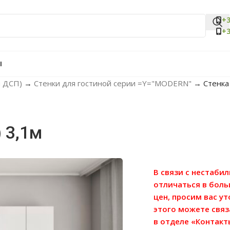
+3
+3
Ы
м ДСП)
→
Стенки для гостиной серии =Y="MODERN"
→
Стенка
) 3,1м
В связи с нестаби
отличаться в бол
цен, просим вас у
этого можете связ
в отделе «Контакт