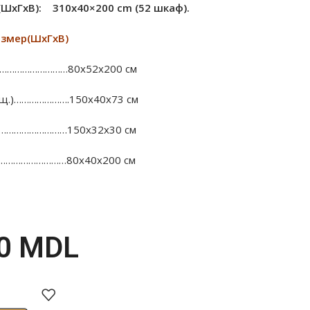
(ШxГxВ): 310х40×200 cm (52 шкаф).
азмер(ШхГхВ)
…………………………80х52х200 см
 ящ.)………………….150х40х73 см
……………………………150х32х30 см
…………………………80х40х200 см
00
MDL