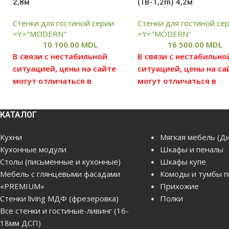
2,8м
(ТВ-1,2m) 4,2м
Стенки для гостиной серии
Стенки для гостиной се
=Y="MODERN"
=Y="MODERN"
10 100.00
MDL
16 500.00
MDL
В связи с нестабильной
В связи с нестабильно
ситуацией, цены на сайте
ситуацией, цены на са
могут отличаться в
могут отличаться в
большую или меньшую
большую или меньшу
степень от реальных цен,
степень от реальных ц
КАТАЛОГ
просим вас уточнять цену у
просим вас уточнять ц
наших менеджеров, для
наших менеджеров, д
Кухни
Мягкая мебель (Д
этого можете связаться с
этого можете связатьс
Кухонные модули
Шкафы и пеналы
нами по данным которые
нами по данным кото
Столы (письменные и кухонные)
Шкафы купе
указаны в отделе
указаны в отделе
Мебель с глянцевыми фасадами
Комоды и тумбы п
"Контакты"
"Контакты"
«PREMIUM»
Прихожие
Стенки living МДФ (фрезеровка)
Полки
Цена без сборки и
Цена без сборки и
Все стенки и гостиные-ливинг (16-
доставки(бесплатная
доставки(бесплатная
18мм ДСП)
доставка по Кишиневу,
доставка по Кишиневу