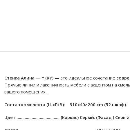
Стенка Алина — Y (KY)
— это идеальное сочетание
совре
Прямые линии и лаконичность мебели с акцентом на смел
вашего помещения..
Состав комплекта (ШxГxВ): 310х40×200 cm (52 шкаф).
Цвет ……………………………….
(Каркас) Cерый
.
(Фасад ) Cерый