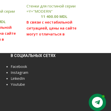
Стенки для гостиной серии
ой серии
=Y="MODERN"
11 400.00
MDL
MDL
В связи с нестабильной
ильной
ситуацией, цены на сайте
на сайте
могут отличаться в
 в
большую или меньшую
ньшую
степень от реальных цен,
ных цен,
просим вас уточнять цену у
В СОЦИАЛЬНЫХ СЕТЯХ
ять цену у
наших менеджеров, для
в, для
этого можете связаться с
Facebook
заться с
нами по данным которые
Instagram
которые
указаны в отделе
LinkedIn
"Контакты"
Youtube
Цена без сборки и
и
доставки(бесплатная
тная
доставка по Кишиневу,
Contact us
иневу,
Яловенам от 5000лей.