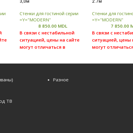
3,0м
2.7м
рии
Стенки для гостиной серии
Стенки для гостин
=Y="MODERN"
=Y="MODERN"
8 850.00
MDL
7 850.00
й
В связи с нестабильной
В связи с нестаб
йте
ситуацией, цены на сайте
ситуацией, цены 
могут отличаться в
могут отличаться
ю
большую или меньшую
большую или ме
ен,
степень от реальных цен,
степень от реаль
ену у
просим вас уточнять цену у
просим вас уточн
ля
наших менеджеров, для
наших менеджеро
иваны)
Разное
я с
этого можете связаться с
этого можете свя
рые
нами по данным которые
нами по данным 
указаны в отделе
указаны в отделе
од ТВ
"Контакты"
"Контакты"
Цена без сборки и
Цена без сборки 
доставки(бесплатная
доставки(беспла
,
доставка по Кишиневу,
доставка по Киш