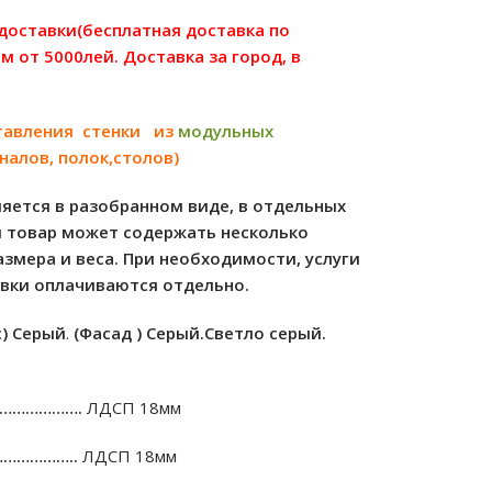
 доставки(бесплатная доставка по
м от 5000лей. Доставка за город, в
тавления стенки из
модульных
налов, полок,столов)
яется в разобранном виде, в отдельных
м товар может содержать несколько
азмера и веса. При необходимости, услуги
овки оплачиваются отдельно.
с) Серый
.
(Фасад ) Cерый.Cветло серый.
………………….
ЛДСП 18мм
………………..
ЛДСП 18мм