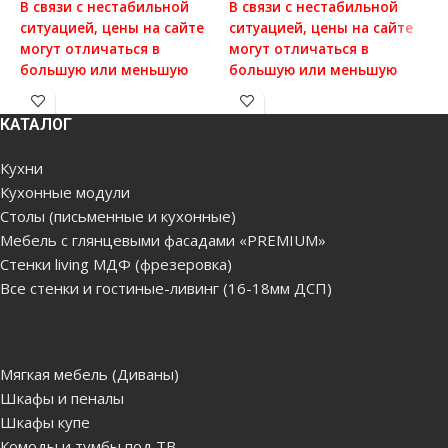
1
В связи с нестабильной
В связи с нестабильной
ситуацией, цены на сайте
ситуацией, цены на сайте
В
могут отличаться в
могут отличаться в
с
большую или меньшую
большую или меньшую
м
степень от реальных цен,
степень от реальных цен,
б
просим вас уточнять цену у
просим вас уточнять цену у
с
КАТАЛОГ
наших менеджеров, для
наших менеджеров, для
п
этого можете связаться с
этого можете связаться с
н
Кухни
нами по данным которые
нами по данным которые
э
Кухонные модули
указаны в отделе
указаны в отделе
н
Столы (письменные и кухонные)
"Контакты"
"Контакты"
у
"
Мебель с глянцевыми фасадами «PREMIUM»
Цена без сборки и
Цена без сборки и
Стенки living МДФ (фрезеровка)
доставки(бесплатная
доставки(бесплатная
Ц
Все стенки и гостиные-ливинг (16-18мм ДСП)
доставка по Кишиневу,
доставка по Кишиневу,
д
Яловенам от 5000лей.
Яловенам от 5000лей.
д
Доставка за город, в
Доставка за город, в
Я
районы платная)
районы платная)
Д
Мягкая мебель (Диваны)
р
Шкафы и пеналы
•Возможность
•Возможность
Шкафы купе
составления стенки
составления стенки
•
Комоды и тумбы под ТВ
из
модульных
из
модульных
с