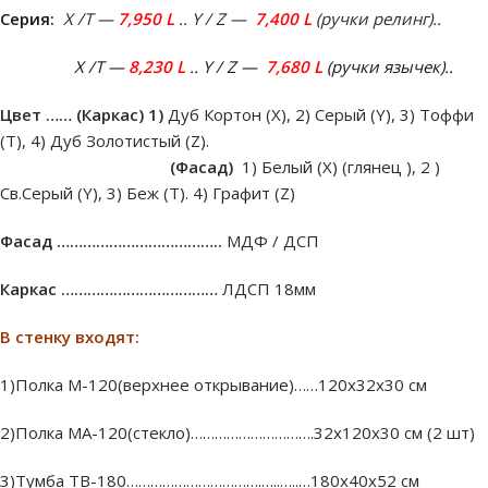
Серия:
Х /Т —
7,950 L
.. Y / Z —
7,400 L
(ручки релинг)..
Х /Т —
8,230 L
.. Y / Z —
7,680 L
(ручки язычек)..
Цвет ……
(Каркас) 1)
Дуб Кортон (Х), 2) Серый (Y), 3) Тоффи
(T), 4) Дуб Золотистый (Z).
(Фасад)
1) Белый (Х) (глянец ), 2 )
Св.Серый (Y), 3) Беж (T). 4) Графит (Z)
Фасад ………………………………..
МДФ / ДСП
Каркас ………………………………
ЛДСП 18мм
В стенку входят:
1)Полка М-120(верхнее открывание)……120х32х30 см
2)Полка МA-120(стекло)………………………….32х120х30 см (2 шт)
3)Тумба ТВ-180…………………………….…..…..…180х40х52 см