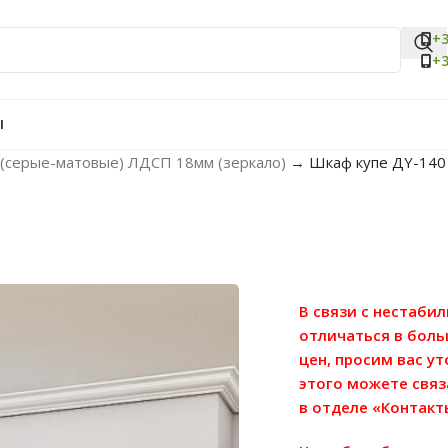
+3
+3
Ы
(серые-матовые) ЛДСП 18мм (зеркало)
→
Шкаф купе ДY-140 
В связи с нестаби
отличаться в бол
цен, просим вас у
этого можете связ
в отделе «Контакт