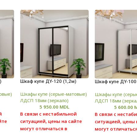
)
Шкаф купе ДY-120 (1,2м)
Шкаф купе ДY-100 
овые)
Шкафы купе (серые-матовые)
Шкафы купе (серы
ЛДСП 18мм (зеркало)
ЛДСП 18мм (зерка
5 950.00
MDL
5 600.00
й
В связи с нестабильной
В связи с нестаб
йте
ситуацией, цены на сайте
ситуацией, цены 
могут отличаться в
могут отличаться
ю
большую или меньшую
большую или ме