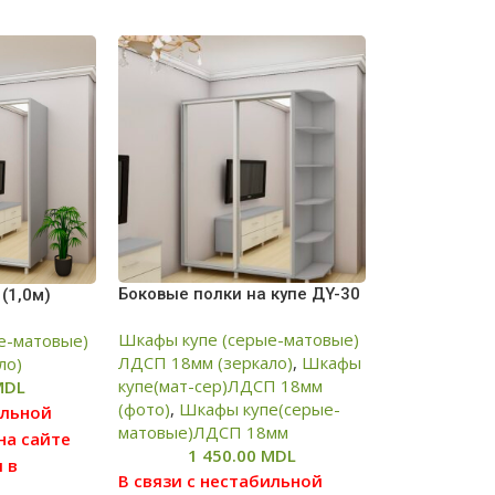
Боковые полки на купе ДY-30
(1,0м)
Шкафы купе (серые-матовые)
е-матовые)
ЛДСП 18мм (зеркало)
,
Шкафы
ло)
купе(мат-сер)ЛДСП 18мм
MDL
(фото)
,
Шкафы купе(серые-
ильной
матовые)ЛДСП 18мм
на сайте
1 450.00
MDL
 в
В связи с нестабильной
ньшую