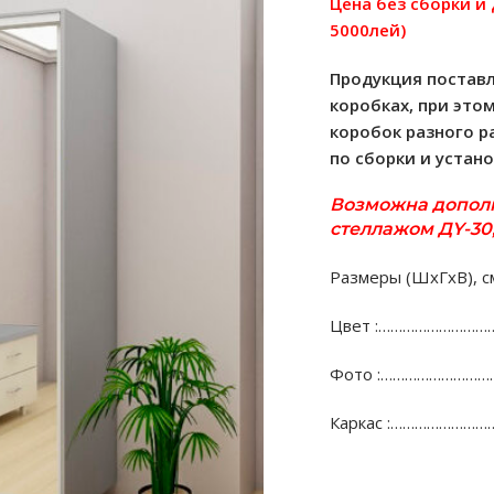
Цена без сборки и
5000лей)
Продукция поставл
коробках, при это
коробок разного р
по сборки и устан
Возможна допол
стеллажом ДY-30,
Размеры (ШхГхВ), с
Цвет :…………………………..
Фото :…………………………
Каркас :……………………