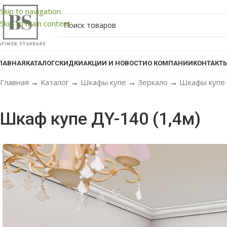
Skip to navigation
Skip to main content
ЛАВНАЯ
КАТАЛОГ
СКИДКИ
АКЦИИ И НОВОСТИ
О КОМПАНИИ
КОНТАКТ
Главная
→
Каталог
→
Шкафы купе
→
Зеркало
→
Шкафы купе 
Шкаф купе ДY-140 (1,4м)