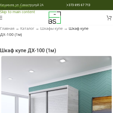
Кишинев, ул. Сихаструлуй 2A
+373 695 67 713
Skip to navigation
Skip to main content
Главная
→
Каталог
→
Шкафы купе
→
Шкаф купе
ДX-100 (1м)
Шкаф купе ДX-100 (1м)