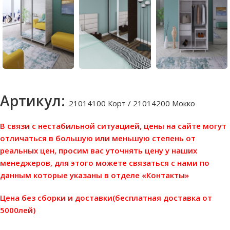
Артикул:
21014100 Корт / 21014200 Мокко
В связи с нестабильной ситуацией, цены на сайте могут
отличаться в большую или меньшую степень от
реальных цен, просим вас уточнять цену у наших
менеджеров, для этого можете связаться с нами по
данным которые указаны в отделе «Контакты»
Цена без сборки и доставки(бесплатная доставка от
5000лей)