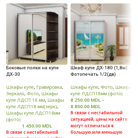
Боковые полки на купе
Шкаф купе ДХ-180 (1,8м)
Ш
ДХ-30
Фотопечать 1/2(дв)
Ф
Шкафы купе
,
Гравировка
,
Шкафы купе
,
Фото
,
Шкафы
Ш
Зеркало
,
Фото
,
Шкафы
купе ЛДСП18мм (фото)
к
купе ЛДСП 18 мм
,
Шкафы
8 250.00
MDL
–
6
купе ЛДСП18 мм(зерк)
,
8 800.00
MDL
7
Шкафы купе ЛДСП18мм
В связи с нестабильной
В
(фото)
ситуацией, цены на сайте
с
1 450.00
MDL
могут отличаться в
м
В связи с нестабильной
большую или меньшую
б