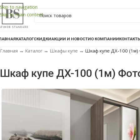
Skip to navigation
Skip to main content
ЛАВНАЯ
КАТАЛОГ
СКИДКИ
АКЦИИ И НОВОСТИ
О КОМПАНИИ
КОНТАКТ
Главная
→
Каталог
→
Шкафы купе
→
Шкаф купе ДX-100 (1м) 
Шкаф купе ДX-100 (1м) Фот