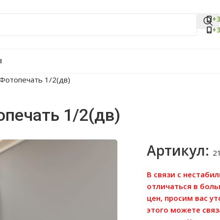
+3
+3
Ы
Фотопечать 1/2(дв)
опечать 1/2(дв)
Артикул:
2
В связи с нестаби
отличаться в бол
цен, просим вас у
этого можете связ