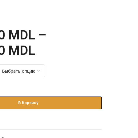
00
MDL
–
00
MDL
В Корзину