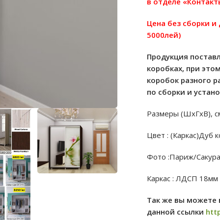
в отделе «Контакт
Цена без сборки и
5000лей)
Продукция поставл
коробках, при это
коробок разного р
по сборки и устан
Размеры (ШхГхВ), с
Цвет : (Каркас)Дуб 
Фото :Париж/Сакур
Каркас : ЛДСП 18мм
Так же вы можете 
данной ссылки
http