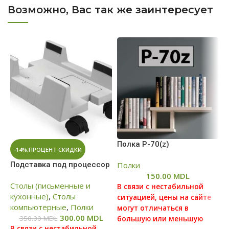
Возможно, Вас так же заинтересует
Полка P-70(z)
П
-14%;ПРОЦЕНТ СКИДКИ
Подставка под процесcор
Полки
П
150.00
MDL
Столы (письменные и
В связи с нестабильной
В
кухонные)
,
Столы
ситуацией, цены на сайте
с
компьютерные
,
Полки
могут отличаться в
м
300.00
MDL
350.00
MDL
большую или меньшую
б
В связи с нестабильной