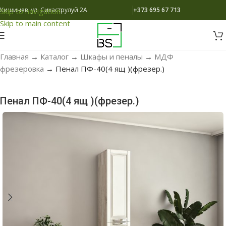
Кишинев, ул. Сихаструлуй 2A
+373 695 67 713
Skip to navigation
Skip to main content
Главная
→
Каталог
→
Шкафы и пеналы
→
МДФ
фрезеровка
→
Пенал ПФ-40(4 ящ )(фрезер.)
Пенал ПФ-40(4 ящ )(фрезер.)