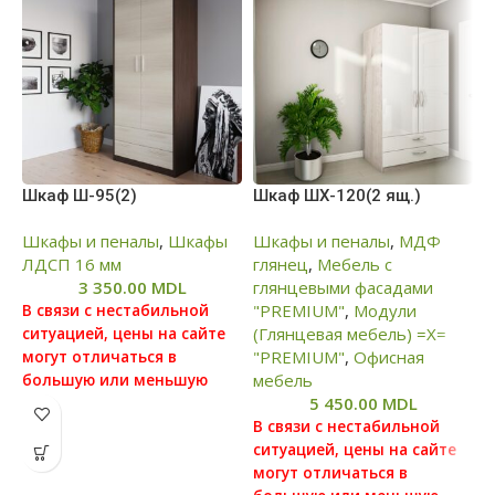
Шкаф Ш-95(2)
Шкаф ШХ-120(2 ящ.)
Ш
Шкафы и пеналы
,
Шкафы
Шкафы и пеналы
,
МДФ
Ш
ЛДСП 16 мм
глянец
,
Мебель с
г
3 350.00
MDL
глянцевыми фасадами
г
"PREMIUM"
,
Модули
"
В связи с нестабильной
(Глянцевая мебель) =Х=
(
ситуацией, цены на сайте
"PREMIUM"
,
Офисная
"
могут отличаться в
мебель
большую или меньшую
5 450.00
MDL
степень от реальных цен,
В
просим вас уточнять цену у
В связи с нестабильной
с
наших менеджеров, для
ситуацией, цены на сайте
м
этого можете связаться с
могут отличаться в
б