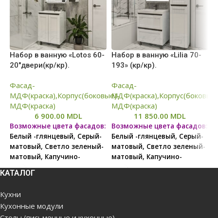
Набор в ванную «Lotos 60-
Набор в ванную «Lilia 70-
Н
20″двери(кр/кр).
193» (кр/кр).
1
Фасад-
Фасад-
Ф
МДФ(краска),Корпус(боковые)-
МДФ(краска),Корпус(боковые)
М
МДФ(краска)
МДФ(краска)
М
6 900.00
MDL
11 850.00
MDL
Возможные цвета фасадов:
Возможные цвета фасадов:
В
Белый -глянцевый, Серый-
Белый -глянцевый, Серый-
Б
матовый, Светло зеленый-
матовый, Светло зеленый-
м
матовый, Капучино-
матовый, Капучино-
м
матовый, Светло серый-
матовый, Бежевый
м
КАТАЛОГ
матовый
-матовый, Светло серый-
-
матовый
м
Кухни
Кухонные модули
В связи с нестабильной
Столы (письменные и кухонные)
ситуацией, цены на сайте
В связи с нестабильной
В