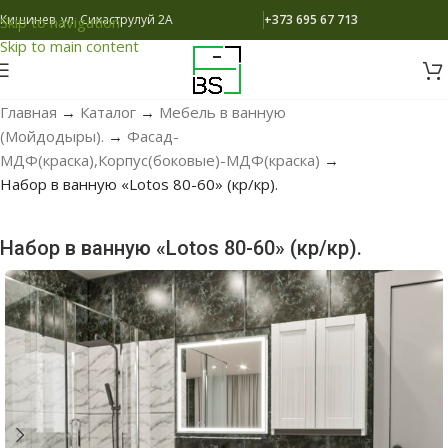
Кишинев, ул. Сихаструлуй 2A
+373 695 67 713
Skip to navigation
Skip to main content
Главная
→
Каталог
→
Мебель в ванную
(Мойдодыры).
→
Фасад-
МДФ(краска),Корпус(боковые)-МДФ(краска)
→
Набор в ванную «Lotos 80-60» (кр/кр).
Набор в ванную «Lotos 80-60» (кр/кр).