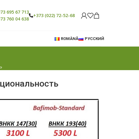
73 695 67 713
+373 (022) 72-52-68
73 760 04 638
ROMÂNĂ
РУССКИЙ
ь
кциональность