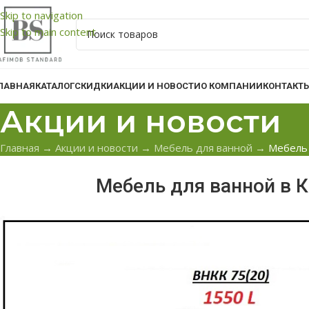
Skip to navigation
Skip to main content
ЛАВНАЯ
КАТАЛОГ
СКИДКИ
АКЦИИ И НОВОСТИ
О КОМПАНИИ
КОНТАКТ
Акции и новости
Главная
→
Акции и новости
→
Мебель для ванной
→
Мебель 
Мебель для ванной в 