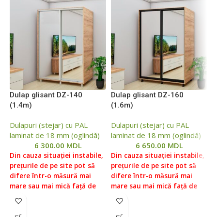
Dulap glisant DZ-140
Dulap glisant DZ-160
D
(1.4m)
(1.6m)
(
Dulapuri (stejar) cu PAL
Dulapuri (stejar) cu PAL
D
laminat de 18 mm (oglindă)
laminat de 18 mm (oglindă)
l
6 300.00
MDL
6 650.00
MDL
Din cauza situației instabile,
Din cauza situației instabile,
D
prețurile de pe site pot să
prețurile de pe site pot să
p
difere într-o măsură mai
difere într-o măsură mai
d
mare sau mai mică față de
mare sau mai mică față de
m
prețurile reale, vă rugăm să
prețurile reale, vă rugăm să
p
verificați prețul la managerii
verificați prețul la managerii
v
noștri, pentru aceasta ne
noștri, pentru aceasta ne
n