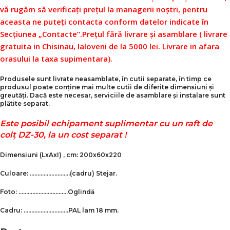
vă rugăm să verificați prețul la managerii noștri, pentru
aceasta ne puteți contacta conform datelor indicate în
Secțiunea „Contacte”.
Prețul fără livrare și asamblare ( livrare
gratuita in Chisinau, Ialoveni de la 5000 lei. Livrare in afara
orasului la taxa supimentara).
Produsele sunt livrate neasamblate, în cutii separate, în timp ce
produsul poate conține mai multe cutii de diferite dimensiuni și
greutăți. Dacă este necesar, serviciile de asamblare și instalare sunt
plătite separat.
Este posibil echipament suplimentar cu un raft de
colț DZ-30, la un cost separat !
Dimensiuni
(LxAxI)
, cm: 200x60x220
Culoare: ……………………..(cadru)
Stejar
.
Foto: …………………………..Оglindă
Cadru: ………………………..PAL lam 18 mm.