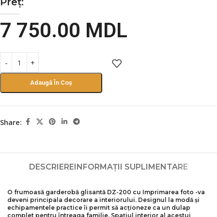
Preț:
7 750.00
MDL
Adaugă În Coș
Share:
DESCRIERE
INFORMAȚII SUPLIMENTARE
O frumoasă garderobă glisantă DZ-200 cu
Imprimarea foto
-va
deveni principala decorare a interiorului. Designul la modă și
echipamentele practice îi permit să acționeze ca un dulap
complet pentru întreaga familie. Spațiul interior al acestui