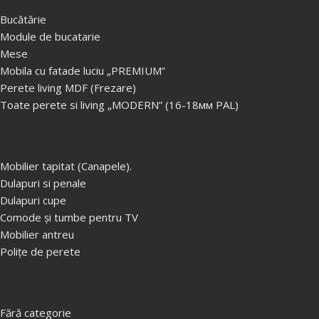
Bucătărie
Dimensiuni
(LxAxI)
, cm:
Dimensiuni
(LxAxI)
, cm:
D
140x60x220
160x60x220
1
Module de bucatarie
Culoare: ..........................(cadru)
Culoare: ..........................(cadru)
Cu
Mese
Stejar
.
Stejar
.
S
Mobila cu fatade luciu „PREMIUM”
Foto: ................................Оglindă
Foto: ................................Оglindă
Fo
Perete living MDF (Frezare)
Cadru: .............................PAL lam
Cadru: .............................PAL lam
Ca
Toate perete si living „MODERN” (16-18мм PAL)
18 mm.
18 mm.
1
Mobilier tapitat (Canapele).
Dulapuri si penale
Dulapuri cupe
Comode și tumbe pentru TV
Mobilier antreu
Polițe de perete
Fără categorie