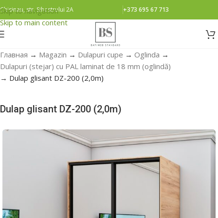
Chisinau, str. Sihastrului 2A
+373 695 67 713
Skip to navigation
Skip to main content
Главная
→
Magazin
→
Dulapuri cupe
→
Oglinda
→
Dulapuri (stejar) cu PAL laminat de 18 mm (oglindă)
→
Dulap glisant DZ-200 (2,0m)
Dulap glisant DZ-200 (2,0m)