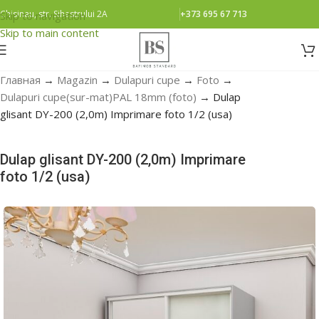
Chisinau, str. Sihastrului 2A
+373 695 67 713
Skip to navigation
Skip to main content
Главная
→
Magazin
→
Dulapuri cupe
→
Foto
→
Dulapuri cupe(sur-mat)PAL 18mm (foto)
→
Dulap
glisant DY-200 (2,0m) Imprimare foto 1/2 (usa)
Dulap glisant DY-200 (2,0m) Imprimare
foto 1/2 (usa)