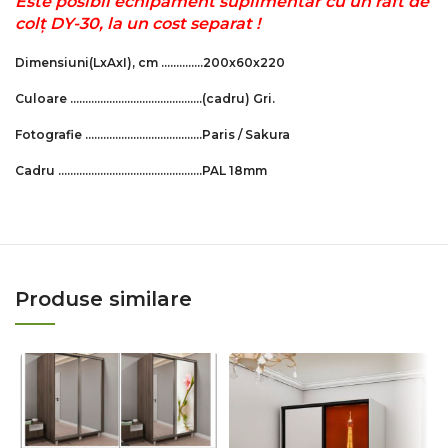
Este posibil echipament suplimentar cu un raft de
colț DY-30, la un cost separat !
Dimensiuni
(LxAxI)
, cm ……….….200x60x220
Culoare …………………………………..…
(cadru)
Gri.
Fotografie ………………………….……..Paris / Sakura
Cadru …………………………………………PAL 18mm
Produse similare