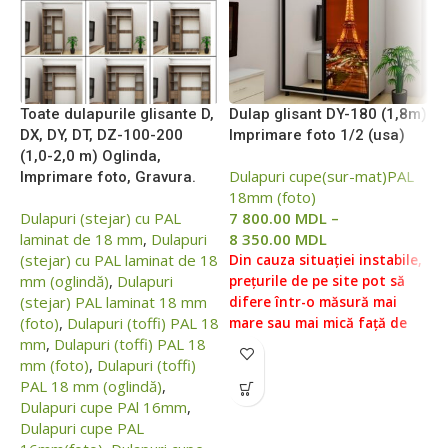
Toate dulapurile glisante D,
Dulap glisant DY-180 (1,8m)
D
DХ, DY, DT, DZ-100-200
Imprimare foto 1/2 (usa)
I
(1,0-2,0 m) Oglinda,
Dulapuri cupe(sur-mat)PAL
D
Imprimare foto, Gravura.
18mm (foto)
1
Dulapuri (stejar) cu PAL
7 800.00
MDL
–
6
laminat de 18 mm
,
Dulapuri
8 350.00
MDL
7
(stejar) cu PAL laminat de 18
Din cauza situației instabile,
D
mm (oglindă)
,
Dulapuri
prețurile de pe site pot să
p
(stejar) PAL laminat 18 mm
difere într-o măsură mai
d
(foto)
,
Dulapuri (toffi) PAL 18
mare sau mai mică față de
m
mm
,
Dulapuri (toffi) PAL 18
prețurile reale, vă rugăm să
p
mm (foto)
,
Dulapuri (toffi)
verificați prețul la managerii
v
PAL 18 mm (oglindă)
,
noștri, pentru aceasta ne
n
Dulapuri cupe PAl 16mm
,
puteți contacta conform
p
Dulapuri cupe PAL
datelor indicate în Secțiunea
d