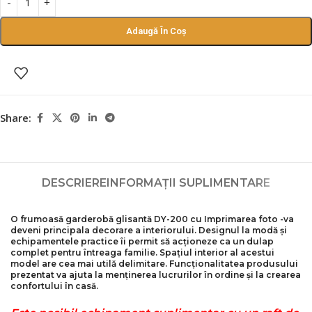
Adaugă În Coș
Share:
DESCRIERE
INFORMAȚII SUPLIMENTARE
O frumoasă garderobă glisantă DY-200 cu
Imprimarea foto
-va
deveni principala decorare a interiorului. Designul la modă și
echipamentele practice îi permit să acționeze ca un dulap
complet pentru întreaga familie. Spațiul interior al acestui
model are cea mai utilă delimitare. Funcționalitatea produsului
prezentat va ajuta la menținerea lucrurilor în ordine și la crearea
confortului în casă.