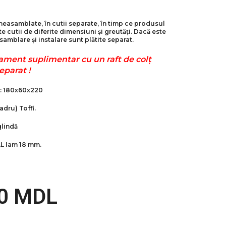
neasamblate, în cutii separate, în timp ce produsul
 cutii de diferite dimensiuni și greutăți. Dacă este
samblare și instalare sunt plătite separat.
pament suplimentar cu un raft de colț
eparat !
m: 180x60x220
cadru)
Toffi
.
lindă
L lam 18 mm.
00
MDL