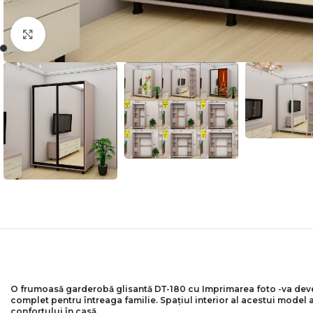
Faceți click pentru a mări
O frumoasă garderobă glisantă DТ-180 cu
Imprimarea foto
-va deve
complet pentru întreaga familie. Spațiul interior al acestui model a
confortului în casă.