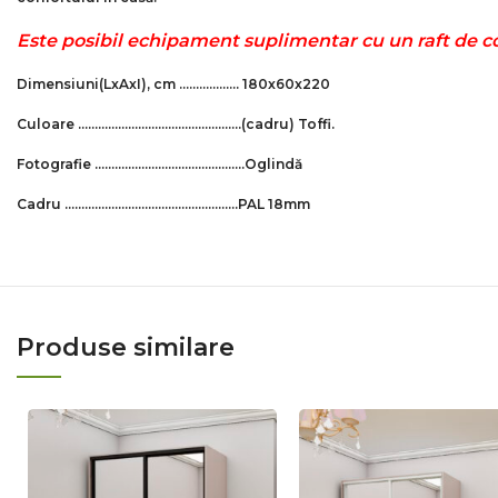
Este posibil echipament suplimentar cu un raft de col
Dimensiuni
(LxAxI)
, cm ……………… 180x60x220
Culoare ………………………………………….
(cadru)
Toffi
.
Fotografie ………………………………………Оglindă
Cadru …………………………………………….PAL 18mm
Produse similare