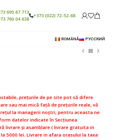
73 695 67 713
+373 (022) 72-52-68
73 760 04 638
ROMÂNĂ
РУССКИЙ
nstabile, prețurile de pe site pot să difere
re sau mai mică față de prețurile reale, vă
prețul la managerii noștri, pentru aceasta ne
form datelor indicate în Secțiunea
ră livrare și asamblare ( livrare gratuita in
 la 5000 lei. Livrare in afara orasului la taxa