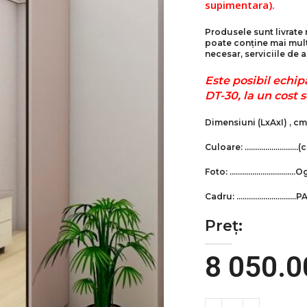
supimentara).
Produsele sunt livrate 
poate conține mai multe
necesar, serviciile de a
Este posibil echi
DT-30, la un cost s
Dimensiuni
(LxAxI)
, c
Culoare: ……………………..(
Foto: …………………………..Оg
Cadru: ………………………..PA
Preț:
8 050.