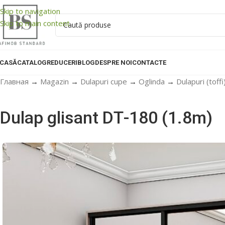
Skip to navigation
Skip to main content
CASĂ
CATALOG
REDUCERI
BLOG
DESPRE NOI
CONTACTE
Главная
→
Magazin
→
Dulapuri cupe
→
Oglinda
→
Dulapuri (toff
Dulap glisant DТ-180 (1.8m)