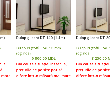
2m)
Dulap glisant DТ-140 (1.4m)
Dulap glisant DТ-2
m
Dulapuri (toffi) PAL 18 mm
Dulapuri (toffi) PA
(oglindă)
(oglindă)
6 800.00
MDL
8 250.00
ile,
Din cauza situației instabile,
Din cauza situației 
să
prețurile de pe site pot să
prețurile de pe sit
i mare
difere într-o măsură mai mare
difere într-o măsu
țurile
sau mai mică față de prețurile
sau mai mică față 
cați
reale, vă rugăm să verificați
reale, vă rugăm să 
i,
prețul la managerii noștri,
prețul la managerii
i
pentru aceasta ne puteți
pentru aceasta ne 
or
contacta conform datelor
contacta conform 