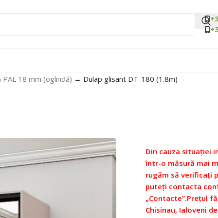
+3
+3
i) PAL 18 mm (oglindă)
→
Dulap glisant DТ-180 (1.8m)
Din cauza situației i
într-o măsură mai ma
rugăm să verificați 
puteți contacta con
„Contacte”.
Prețul fă
Chisinau, Ialoveni de