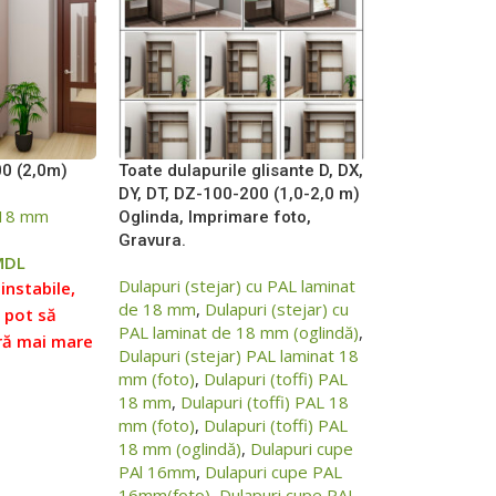
00 (2,0m)
Toate dulapurile glisante D, DХ,
DY, DT, DZ-100-200 (1,0-2,0 m)
L 18 mm
Oglinda, Imprimare foto,
Gravura.
MDL
Dulapuri (stejar) cu PAL laminat
instabile,
de 18 mm
,
Dulapuri (stejar) cu
e pot să
PAL laminat de 18 mm (oglindă)
,
ră mai mare
Dulapuri (stejar) PAL laminat 18
de prețurile
mm (foto)
,
Dulapuri (toffi) PAL
verificați
18 mm
,
Dulapuri (toffi) PAL 18
 noștri,
mm (foto)
,
Dulapuri (toffi) PAL
puteți
18 mm (oglindă)
,
Dulapuri cupe
PAl 16mm
,
Dulapuri cupe PAL
datelor
16mm(foto)
,
Dulapuri cupe PAL