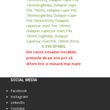
ea
16mm(oglinda)
,
Dulapuri cupe
fără livrare
PAL 18mm
,
Dulapuri cupe PAL
are gratuita
18mm(oglinda)
,
Dulapuri cupe
ni de la 5000
PAL18mm(foto)
,
Dulapuri
 orasului la
cupe(sur-mat) PAL 18mm
,
.
Dulapuri cupe(sur-mat) PAL
18mm (oglinda)
,
Dulapuri
e
cupe(sur-mat)PAL 18mm (foto)
 separate, în
5 350.00
MDL
ate conține
Din cauza situației instabile,
erite
i. Dacă este
prețurile de pe site pot să
e asamblare și
difere într-o măsură mai mare
 separat.
sau mai mică față de prețurile
hipament
reale, vă rugăm să verificați
n raft de
SOCIAL MEDIA
prețul la managerii noștri,
 cost
pentru aceasta ne puteți
Facebook
contacta conform datelor
Instagram
cm:
indicate în Secțiunea
LinkedIn
„Contacte”.
Prețul fără livrare
.....(cadru)
Toffi
.
Youtube