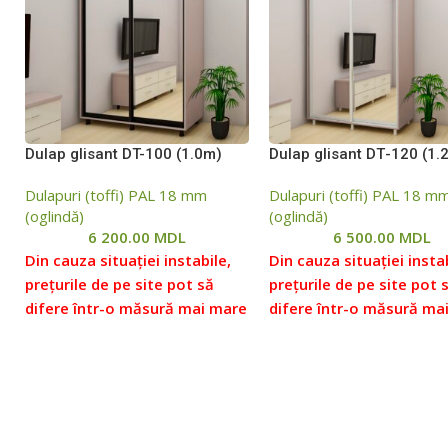
Dulap glisant DT-100 (1.0m)
Dulap glisant DТ-120 (1.
Dulapuri (toffi) PAL 18 mm
Dulapuri (toffi) PAL 18 m
(oglindă)
(oglindă)
6 200.00
MDL
6 500.00
MDL
Din cauza situației instabile,
Din cauza situației instab
prețurile de pe site pot să
prețurile de pe site pot 
difere într-o măsură mai mare
difere într-o măsură ma
sau mai mică față de prețurile
sau mai mică față de pre
reale, vă rugăm să verificați
reale, vă rugăm să verifi
prețul la managerii noștri,
prețul la managerii noștr
pentru aceasta ne puteți
pentru aceasta ne puteț
contacta conform datelor
contacta conform datel